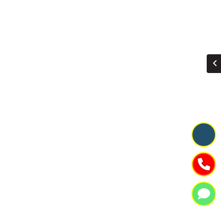
MOOC LỒNG JUNTON ( RÀO ) JUNTON 40FT GIÁ TỐT
SƠ MI RƠ MOOC ( RO MOOC ) SÀN 40FT 12,4M JUNTON GIÁ TỐT
Liên hệ: 0917571195
Liên hệ: 0917571195