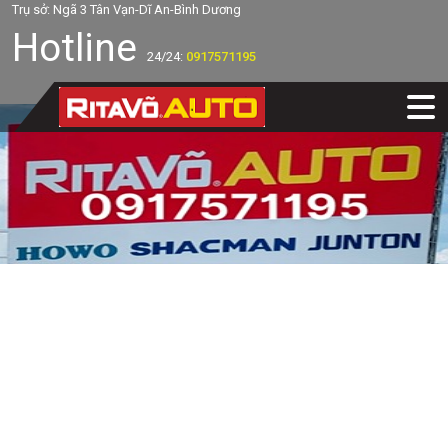
Trụ sở: Ngã 3 Tân Vạn-Dĩ An-Bình Dương
Hotline
24/24:
0917571195