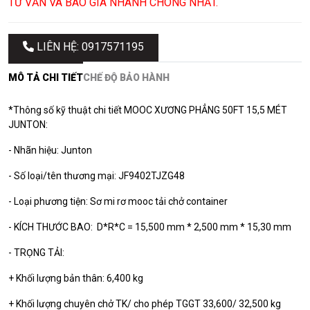
TƯ VẤN VÀ BÁO GIÁ NHANH CHÓNG NHẤT.
LIÊN HỆ: 0917571195
MÔ TẢ CHI TIẾT
CHẾ ĐỘ BẢO HÀNH
*Thông số kỹ thuật chi tiết MOOC XƯƠNG PHẲNG 50FT 15,5 MÉT
JUNTON:
- Nhãn hiệu: Junton
- Số loại/tên thương mại: JF9402TJZG48
- Loại phương tiện: Sơ mi rơ mooc tải chở container
- KÍCH THƯỚC BAO: D*R*C = 15,500 mm * 2,500 mm * 15,30 mm
- TRỌNG TẢI:
+ Khối lượng bản thân: 6,400 kg
+ Khối lượng chuyên chở TK/ cho phép TGGT 33,600/ 32,500 kg