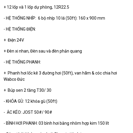
+ 12 lốp và 1 lốp dự phòng, 12R22.5
- HỆ THỐNG NHÍP: 6 bộ nhíp 10 lá (50ft): 160 x 900 mm
- HỆ THỐNG ĐIỆN:
+ Điện 24V
+ Đèn xi nhan, Đèn sau và đèn phản quang
- HỆ THỐNG PHANH:
+ Phanh hơi lốc kê 3 đường hơi (50ft), van hãm & cóc chia hơi
Wabco Đức
+ Búp sen 2 tầng T30/ 30
- KHÓA GÙ: 12 khóa gù (50ft)
- ẮC KÉO: JOST 50#/ 90#
- BÌNH HƠI PHANH: 03 bình hơi bằng nhôm hợp kim 150 lít