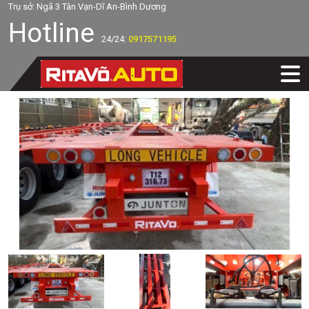
Trụ sở: Ngã 3 Tân Vạn-Dĩ An-Bình Dương
Hotline
24/24:
0917571195