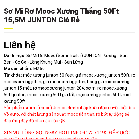
Sơ Mi Rơ Mooc Xương Thẳng 50Ft
15,5M JUNTON Giá Rẻ
Liên hệ
Danh mục:
Sơ Mi Rơ Mooc (Semi Trailer) JUNTON : Xương - Sàn -
Ben - Cổ Cò - Lồng Khung Mui - Sàn Lửng
Mã sản phẩm:
MX50
Từ khóa:
móc xương junton 50 feet; giá mooc xương junton 50ft; rơ
moocs xương juton; giá mooc xương juton; bảng giá mooc xương
junton 15 mét; rơ mooc xương junton 204; sơ mi rơ mooc xương
50ft junton; mooc xương 50ft giá tốt; mọc xương junton 50ft; mót
xương 50ft
Sản phẩm smrm (mooc) Junton được nhập khẩu độc quyền bởi Rita
Võ auto, với chất lượng sản xuất mooc tiên tiến, rô bốt tự động sẽ
đáp ứng đầy đủ nhu cầu của QK.
XIN VUI LÒNG GỌI NGAY HOTLINE 0917571195 ĐỂ ĐƯỢC