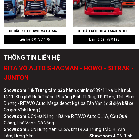
XE ĐẦU KÉO HOWO MAX-E MÁY WEICHAI 400HP CẦU LÁP 4.111 SIÊU TIẾT KIỆM NHIÊN LIỆU CHẠY CONT CẢNG
XE ĐẦU KÉO HOWO MAX WEICHAI 430HP WP10.5H CẦU LÁP 4.111 RITAVO AUTO NHẬP KHẨU GIÁ TỐT
Liên hệ: 0917571195
Liên hệ: 0917571195
THÔNG TIN LIÊN HỆ
RITA VÕ AUTO SHACMAN - HOWO - SITRAK -
JUNTON
Showroom 1 & Trung tâm bảo hành chính
: số 39/11 xa lộ hà nội,
tổ 11, Khu phố Ngãi Thắng, Phường Bình Thắng, TP. Dĩ An, Tỉnh Bình
Dương - RITAVÕ Auto, Mega depot Ngã ba Tân Vạn ( đối diện bãi xe
Cơ giới Vĩnh Hưng )
Showroom 2
CN Đà Nẵng : Bãi xe RITAVÕ Auto QL1A, Cầu Quá
Giáng, Hoà Vang, Đà Nẵng
Showroom 3
CN Hưng Yên: QL5A, km19 Xã Trưng Trắc, H. Văn
Lâm, Hưng Yên
Showroom 4 CN Bình