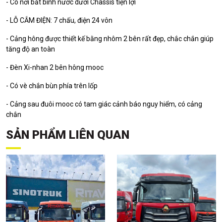
- Có nơi bắt bình nước dưới Chassis tiện lợi
- LỖ CẮM ĐIỆN: 7 chấu, điện 24 vôn
- Cảng hông được thiết kế bằng nhôm 2 bên rất đẹp, chắc chắn giúp
tăng độ an toàn
- Đèn Xi-nhan 2 bên hông mooc
- Có vè chắn bùn phía trên lốp
- Cảng sau đuôi mooc có tam giác cảnh báo nguy hiểm, có cảng
chắn
SẢN PHẨM LIÊN QUAN