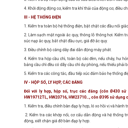
4. Khởi động động cơ, kiểm tra khí thải của động cơ, điều 
III - HỆ THỐNG ĐIỆN
1. Kiểm tra toàn bộ hệ thống điện, bặt chặt các đầu nối gi
2. Làm sạch mặt ngoài ắc quy, thông lỗ thông hơi. Kiểm tr
súc nạp ắc quy, bắt chặt đầu cực, giá đỡ ắc quy.
3. Điều chỉnh bộ căng dây đai dẫn động máy phát.
4. Kiểm tra hộp cầu chì, toàn bộ các đèn, nếu cháy, hư hỏ
bảng cầu chì đều có dãy cầu chì dự phòng, nếu thiếu phải 
5. Kiểm tra các công tắc, đầu tiếp xúc đảm bảo hẹ thống đi
IV - HỘP SỐ, LY HỢP, CÁC ĐĂNG
Đối với ly hợp, hộp số, trục các đăng (côn Ø430
HW19712TL, HW20716, HW23710…, côn Ø395 sử dụng c
1. Kiểm tra, điều chỉnh bàn đạp ly hợp, ló xo hồi vị và hành 
2. Kiểm tra các khớp nối, cơ cấu dẫn động và hệ thống tr
động, xiết chặn giá đỡ bàn đạp ly hợp.