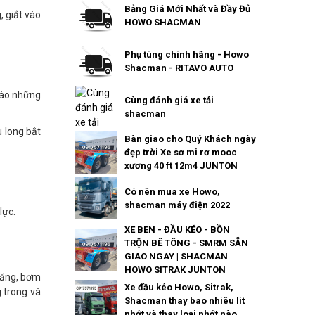
Bảng Giá Mới Nhất và Đầy Đủ
, giắt vào
HOWO SHACMAN
Phụ tùng chính hãng - Howo
Shacman - RITAVO AUTO
 vào những
Cùng đánh giá xe tải
shacman
u long bắt
Bàn giao cho Quý Khách ngày
đẹp trời Xe sơ mi rơ mooc
xương 40 ft 12m4 JUNTON
Có nên mua xe Howo,
shacman máy điện 2022
lực.
XE BEN - ĐẦU KÉO - BỒN
TRỘN BÊ TÔNG - SMRM SẴN
GIAO NGAY | SHACMAN
HOWO SITRAK JUNTON
 đăng, bơm
Xe đầu kéo Howo, Sitrak,
g trong và
Shacman thay bao nhiêu lít
nhớt và thay loại nhớt nào