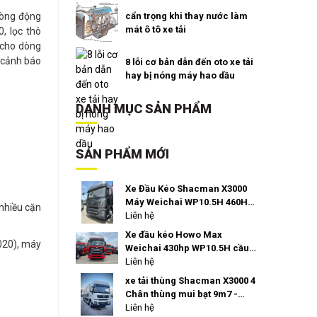
dòng động
cẩn trọng khi thay nước làm
mát ô tô xe tải
, lọc thô
 cho dòng
 cảnh báo
8 lỗi cơ bản dẫn đến oto xe tải
hay bị nóng máy hao dầu
DANH MỤC SẢN PHẨM
SẢN PHẨM MỚI
Xe Đầu Kéo Shacman X3000
Máy Weichai WP10.5H 460HP
 nhiều cặn
Láp 2026 Siêu tiết kiệm dầu
Liên hệ
giá ưu đãi
Xe đầu kéo Howo Max
020), máy
Weichai 430hp WP10.5H cầu
láp 4.111 Ritavo Auto nhập
Liên hệ
khẩu giá tốt
xe tải thùng Shacman X3000 4
Chân thùng mui bạt 9m7 -
400hp weichai giá tốt
Liên hệ