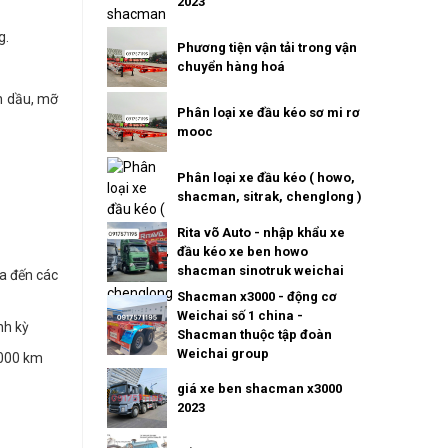
2023
g.
Phương tiện vận tải trong vận
chuyển hàng hoá
ắn dầu, mỡ
Phân loại xe đầu kéo sơ mi rơ
mooc
Phân loại xe đầu kéo ( howo,
shacman, sitrak, chenglong )
Rita võ Auto - nhập khẩu xe
đầu kéo xe ben howo
shacman sinotruk weichai
a đến các
Shacman x3000 - động cơ
Weichai số 1 china -
nh kỳ
Shacman thuộc tập đoàn
Weichai group
.000 km
giá xe ben shacman x3000
2023