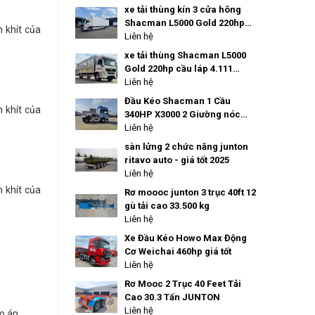
xe tải thùng kín 3 cửa hông
Shacman L5000 Gold 220hp
n khít của
cầu láp 4.111 thùng dài 9M9
Liên hệ
xe tải thùng Shacman L5000
Gold 220hp cầu láp 4.111
thùng dài 9M9
Liên hệ
Đầu Kéo Shacman 1 Cầu
n khít của
340HP X3000 2 Giường nóc
cao cầu láp 4.111 siêu tiết
Liên hệ
kiệm dầu
sàn lửng 2 chức năng junton
ritavo auto - giá tốt 2025
Liên hệ
n khít của
Rơ moooc junton 3 trục 40ft 12
gù tải cao 33.500 kg
Liên hệ
Xe Đầu Kéo Howo Max Động
Cơ Weichai 460hp giá tốt
Liên hệ
Rơ Mooc 2 Trục 40 Feet Tải
Cao 30.3 Tấn JUNTON
Liên hệ
o áp.