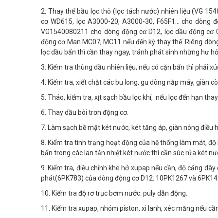
2. Thay thế bầu lọc thô (lọc tách nước) nhiên liệu (VG
154
cơ WD615, lọc A3000-20, A3000-30, F65F1… cho dòng độ
VG1540080211 cho dòng động cơ D12, lọc dầu động cơ 
động cơ Man MC07, MC11 nếu đến kỳ thay thế. Riêng dòn
lọc dầu bẩn thì cần thay ngay, tránh phát sinh những hư hỏ
3. Kiểm tra thùng dầu nhiên liệu, nếu có cặn bẩn thì phải xú
4. Kiểm tra, xiết chặt các bu long, gu dông nắp máy, giàn c
5. Tháo, kiểm tra, xịt sạch bầu lọc khí, nếu lọc đến hạn tha
6. Thay dầu bôi trơn động cơ.
7. Làm sạch bề mặt két nước, két tăng áp, giàn nóng điều h
8. Kiểm tra tình trạng hoạt động của hệ thống làm mát, độ 
bẩn trong các lan tản nhiệt két nước thì cần súc rửa két nư
9. Kiểm tra, điều chỉnh khe hở xupap nếu cần, độ căng d
phát(6PK783) của dòng động cơ D12: 10PK1267 và 6PK14
10. Kiểm tra độ rơ trục bơm nước. puly dẫn động.
11. Kiểm tra xupap, nhóm piston, xi lanh, xéc măng nếu cần