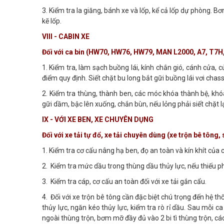
3. Kiểm tra la giăng, bánh xe và lốp, kể cả lốp dự phòng. Bơ
kẽ lốp.
VIII - CABIN XE
Đối với ca bin (HW70, HW76, HW79, MAN L2000, A7, T7H
1. Kiểm tra, làm sạch buồng lái, kính chắn gió, cánh cửa,
điểm quy định. Siết chặt bu long bắt gữi buồng lái vơi chass
2. Kiểm tra thùng, thành ben, các móc khóa thành bệ, khó
gữi dầm, bậc lên xuống, chắn bùn, nếu lỏng phải siết chặt lạ
IX - VỚI XE BEN, XE CHUYÊN DỤNG
Đối với xe tải tự đổ, xe tải chuyên dùng (xe trộn bê tông,
1. Kiểm tra cơ cấu nâng hạ ben, đọ an toàn và kín khít của
2. Kiểm tra mức dầu trong thùng dầu thủy lực, nếu thiếu p
3. Kiểm tra cáp, cơ cấu an toàn đối với xe tải gắn cẩu.
4. Đối với xe trộn bê tông cần đặc biệt chú trọng đến hệ t
thủy lực, ngăn kéo thủy lực, kiểm tra rò rỉ dầu. Sau mỗi c
ngoài thùng trộn, bơm mỡ đầy đủ vào 2 bi tì thùng trộn, các