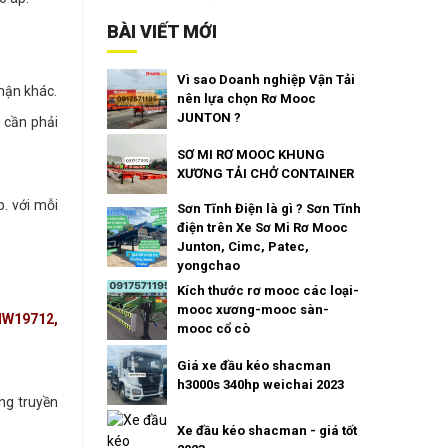
BÀI VIẾT MỚI
Vì sao Doanh nghiệp Vận Tải
phận khác.
nên lựa chọn Rơ Mooc
JUNTON ?
u cần phải
SƠ MI RƠ MOOC KHUNG
XƯƠNG TẢI CHỞ CONTAINER
p. với mỗi
Sơn Tĩnh Điện là gì ? Sơn Tĩnh
điện trên Xe Sơ Mi Rơ Mooc
Junton, Cimc, Patec,
yongchao
Kích thước rơ mooc các loại-
mooc xương-mooc sàn-
HW19712,
mooc cổ cò
Giá xe đầu kéo shacman
h3000s 340hp weichai 2023
ng truyền
Xe đầu kéo shacman - giá tốt