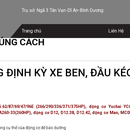
Trụ sở: Ngã 3 Tân Vạn-Dĩ An-Bình Dương
Trang chủ
Liên Hệ
ĐÚNG CÁCH
 ĐỊNH KỲ XE BEN, ĐẦU KÉ
/87/69/47/96E (266/290/336/371/375HP), động cơ Yuchai YC
A260-33(260HP), động cơ D12, D12.38, D12.42, động cơ Man, MC0
động cụ thể của động cơ để bảo dưỡng.