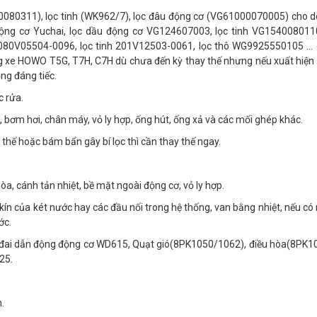
0080311
), lọc tinh (WK962/7), lọc đâu động cơ (VG61000070005) cho 
ng cơ Yuchai, lọc dầu động cơ VG124607003, lọc tinh VG1540080110
080V05504-0096, lọc tinh 201V12503-0061, lọc thô WG9925550105 …
g xe HOWO T5G, T7H, C7H dù chưa đến kỳ thay thế nhưng nếu xuất hiện
ng đáng tiếc.
c rửa.
ò, bơm hơi, chân máy, vỏ ly hợp, ống hút, ống xả và các mối ghép khác.
y thế hoặc bám bẩn gây bí lọc thì cần thay thế ngay.
òa, cánh tản nhiệt, bề mặt ngoài động cơ, vỏ ly hợp.
kín của két nước hay các đầu nối trong hệ thống, van bằng nhiệt, nếu có
ớc.
ây đai dẫn động động cơ WD615, Quạt gió(8PK1050/1062), điều hòa(8PK1
25.
.