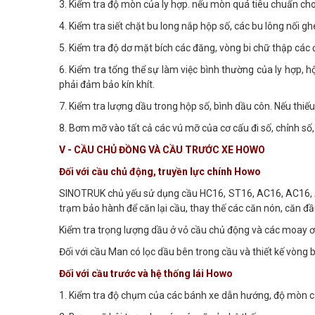
3. Kiểm tra độ mòn của ly hợp. nếu mòn quá tiêu chuẩn ch
4. Kiểm tra siết chặt bu long nắp hộp số, các bu lông nối g
5. Kiểm tra độ dơ mặt bích các đăng, vòng bi chữ thập các 
6. Kiểm tra tổng thể sự làm việc bình thường của ly hợp, 
phải đảm bảo kín khít.
7. Kiểm tra lượng dầu trong hộp số, bình dầu côn. Nếu thiếu
8. Bơm mỡ vào tất cả các vú mỡ của cơ cấu đi số, chỉnh số
V - CẦU CHỦ ĐỒNG VÀ CẦU TRƯỚC XE HOWO
Đối với cầu chủ động, truyền lực chính Howo
SINOTRUK chủ yếu sử dụng cầu HC16, ST16, AC16, AC16, A
trạm bảo hành để căn lại cầu, thay thế các căn nón, căn 
Kiểm tra trọng lượng dầu ở vỏ cầu chủ động và các moay ơ 
Đối với cầu Man có lọc dầu bên trong cầu và thiết kế vòng 
Đối với cầu trước và hệ thống lái Howo
1. Kiểm tra độ chụm của các bánh xe dẫn hướng, độ mòn các 