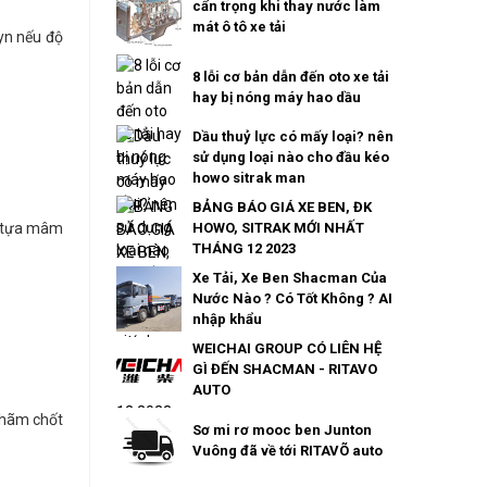
cẩn trọng khi thay nước làm
mát ô tô xe tải
uyn nếu độ
8 lỗi cơ bản dẫn đến oto xe tải
hay bị nóng máy hao dầu
Dầu thuỷ lực có mấy loại? nên
sử dụng loại nào cho đầu kéo
howo sitrak man
BẢNG BÁO GIÁ XE BEN, ĐK
 ổ tựa mâm
HOWO, SITRAK MỚI NHẤT
THÁNG 12 2023
Xe Tải, Xe Ben Shacman Của
Nước Nào ? Có Tốt Không ? AI
nhập khẩu
WEICHAI GROUP CÓ LIÊN HỆ
GÌ ĐẾN SHACMAN - RITAVO
AUTO
g hãm chốt
Sơ mi rơ mooc ben Junton
Vuông đã về tới RITAVÕ auto