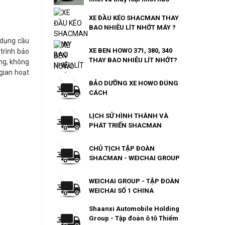
XE ĐẦU KÉO SHACMAN THAY
BAO NHIÊU LÍT NHỚT MÁY ?
 dụng cầu
XE BEN HOWO 371, 380, 340
 trình bảo
THAY BAO NHIÊU LÍT NHỚT?
ng, không
gian hoạt
BẢO DƯỠNG XE HOWO ĐÚNG
CÁCH
LỊCH SỬ HÌNH THÀNH VÀ
PHÁT TRIỂN SHACMAN
CHỦ TỊCH TẬP ĐOÀN
SHACMAN - WEICHAI GROUP
WEICHAI GROUP - TẬP ĐOÀN
WEICHAI SỐ 1 CHINA
Shaanxi Automobile Holding
Group - Tập đoàn ô tô Thiểm