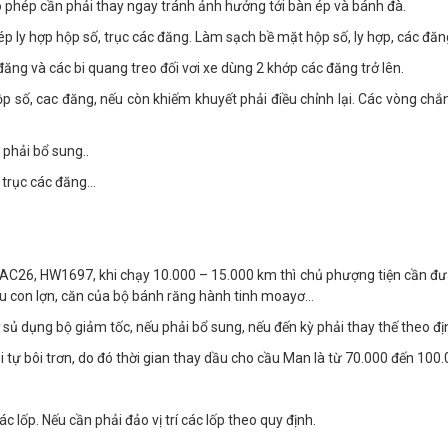
o phép cần phải thay ngay tránh ảnh hưởng tới bàn ép và bánh đà.
hép ly hợp hộp số, trục các đăng. Làm sạch bề mặt hộp số, ly hợp, các đăn
đăng và các bi quang treo đối vơi xe dùng 2 khớp các đăng trở lên.
hộp số, cac đăng, nếu còn khiếm khuyết phải điều chỉnh lại. Các vòng ch
 phải bổ sung..
, trục các đăng…
C26, HW1697, khi chạy 10.000 – 15.000 km thì chủ phượng tiện cần đư
đầu con lợn, căn của bộ bánh răng hành tinh moayơ…
sủ dụng bộ giảm tốc, nếu phải bổ sung, nếu đến kỳ phải thay thế theo đị
bi tự bôi trơn, do đó thời gian thay dầu cho cầu Man là từ 70.000 đến 100
lốp. Nếu cần phải đảo vị trí các lốp theo quy định.