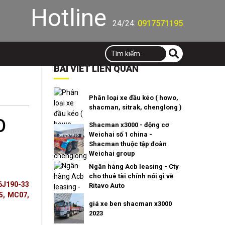
Hotline
24/24:
0917571195
BÀI VIẾT LIÊN QUAN
Phân loại xe đầu kéo ( howo,
shacman, sitrak, chenglong )
O
Shacman x3000 - động cơ
Weichai số 1 china -
Shacman thuộc tập đoàn
Weichai group
Ngân hàng Acb leasing - Cty
cho thuê tài chính nói gì về
6J190-33
Ritavo Auto
5, MC07,
giá xe ben shacman x3000
2023