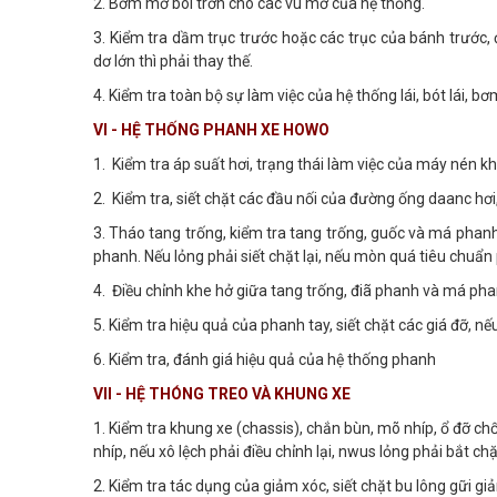
2. Bơm mỡ bôi trơn cho các vú mỡ của hệ thống.
3. Kiểm tra dầm trục trước hoặc các trục của bánh trước,
dơ lớn thì phải thay thế.
4. Kiểm tra toàn bộ sự làm việc của hệ thống lái, bót lái, 
VI - HỆ THỐNG PHANH XE HOWO
1. Kiểm tra áp suất hơi, trạng thái làm việc của máy nén kh
2. Kiểm tra, siết chặt các đầu nối của đường ống daanc hơi
3. Tháo tang trống, kiểm tra tang trống, guốc và má phan
phanh. Nếu lỏng phải siết chặt lại, nếu mòn quá tiêu chuẩn 
4. Điều chỉnh khe hở giữa tang trống, điã phanh và má pha
5. Kiểm tra hiệu quả của phanh tay, siết chặt các giá đỡ, nếu
6. Kiểm tra, đánh giá hiệu quả của hệ thống phanh
VII - HỆ THÓNG TREO VÀ KHUNG XE
1. Kiểm tra khung xe (chassis), chắn bùn, mõ nhíp, ổ đỡ ch
nhíp, nếu xô lệch phải điều chỉnh lại, nwus lỏng phải bắt c
2. Kiểm tra tác dụng của giảm xóc, siết chặt bu lông gữi gi