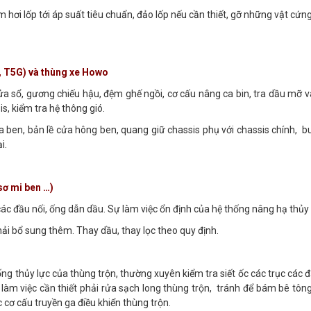
m hơi lốp tới áp suất tiêu chuẩn, đảo lốp nếu cần thiết, gỡ những vật cứng
, T5G) và thùng xe Howo
 cửa sổ, gương chiếu hậu, đệm ghế ngồi, cơ cấu nâng ca bin, tra dầu mỡ
is, kiểm tra hệ thông gió.
a ben, bản lề cửa hông ben, quang giữ chassis phụ với chassis chính, b
i.
 sơ mi ben …)
 các đầu nối, ống dẫn dầu. Sự làm việc ổn định của hệ thống nâng hạ thủy 
hải bổ sung thêm. Thay dầu, thay lọc theo quy định.
hống thủy lực của thùng trộn, thường xuyên kiểm tra siết ốc các trục các
a làm việc cần thiết phải rửa sạch long thùng trộn, tránh để bám bê tôn
 cơ cấu truyền ga điều khiển thùng trộn.