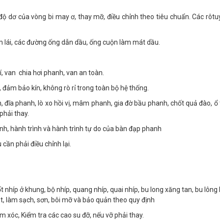
 độ dơ của vòng bi may ơ, thay mỡ, điều chỉnh theo tiêu chuẩn. Các rôt
bơm lái, các đường ống dẫn dầu, ống cuộn làm mát dầu.
í, van chia hơi phanh, van an toàn.
, đảm bảo kín, không rò rỉ trong toàn bộ hệ thống.
h, đĩa phanh, lò xo hồi vị, mâm phanh, gia đờ bầu phanh, chốt quả đào,
phải thay.
nh, hành trình và hành trình tự do của bàn đạp phanh
 cần phải điều chỉnh lại.
ốt nhíp ở khung, bộ nhíp, quang nhíp, quai nhíp, bu long xăng tan, bu lôn
hặt, làm sạch, sơn, bôi mỡ và bảo quản theo quy định
ảm xóc, Kiểm tra các cao su đỡ, nếu vỡ phải thay.