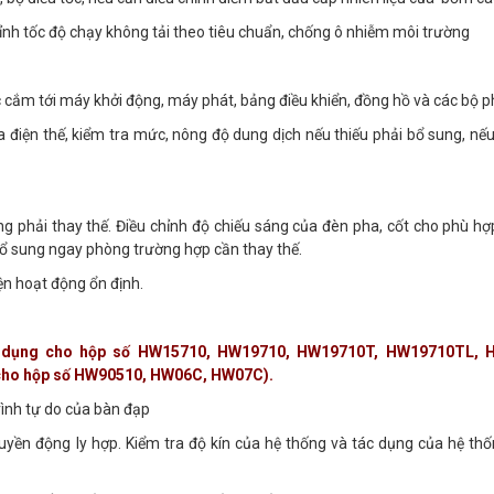
chỉnh tốc độ chạy không tải theo tiêu chuẩn, chống ô nhiễm môi trường
ắc cắm tới máy khởi động, máy phát, bảng điều khiển, đồng hồ và các bộ 
a điện thế, kiểm tra mức, nông độ dung dịch nếu thiếu phải bổ sung, nế
ng phải thay thế. Điều chỉnh độ chiếu sáng của đèn pha, cốt cho phù hợ
bổ sung ngay phòng trường hợp cần thay thế.
ện hoạt động ổn định.
 sử dụng cho hộp số HW15710, HW19710, HW19710T, HW19710TL, 
ho hộp số HW90510, HW06C, HW07C).
trình tự do của bàn đạp
uyền động ly hợp. Kiểm tra độ kín của hệ thống và tác dụng của hệ thố