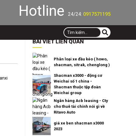
Hotline
24/24:
0917571195
BÀI VIẾT LIÊN QUAN
Phân loại xe đầu kéo ( howo,
shacman, sitrak, chenglong )
Shacman x3000 - động cơ
anxi
Weichai số 1 china -
Shacman thuộc tập đoàn
Weichai group
Ngân hàng Acb leasing - Cty
cho thuê tài chính nói gì về
Ritavo Auto
giá xe ben shacman x3000
2023