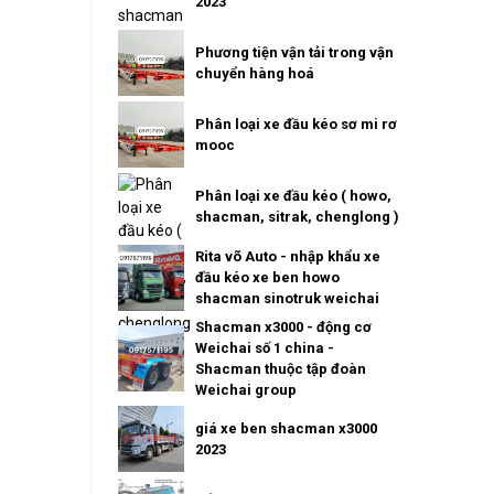
2023
Phương tiện vận tải trong vận
chuyển hàng hoá
Phân loại xe đầu kéo sơ mi rơ
mooc
Phân loại xe đầu kéo ( howo,
shacman, sitrak, chenglong )
Rita võ Auto - nhập khẩu xe
đầu kéo xe ben howo
shacman sinotruk weichai
Shacman x3000 - động cơ
Weichai số 1 china -
Shacman thuộc tập đoàn
Weichai group
giá xe ben shacman x3000
2023