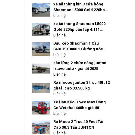
xe tải thùng kín 3 cửa hông
Shacman L5000 Gold 220hp
cầu láp 4.111 thùng dài 9M9
Liên hệ
xe tải thùng Shacman L5000
Gold 220hp cầu láp 4.111
thùng dài 9M9
Liên hệ
Đầu Kéo Shacman 1 Cầu
340HP X3000 2 Giường nóc
cao cầu láp 4.111 siêu tiết
Liên hệ
kiệm dầu
sàn lửng 2 chức năng junton
ritavo auto - giá tốt 2025
Liên hệ
Rơ moooc junton 3 trục 40ft 12
gù tải cao 33.500 kg
Liên hệ
Xe Đầu Kéo Howo Max Động
Cơ Weichai 460hp giá tốt
Liên hệ
Rơ Mooc 2 Trục 40 Feet Tải
Cao 30.3 Tấn JUNTON
Liên hệ