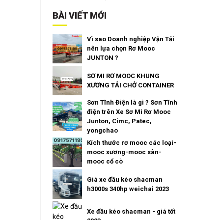
BÀI VIẾT MỚI
Vì sao Doanh nghiệp Vận Tải
nên lựa chọn Rơ Mooc
JUNTON ?
SƠ MI RƠ MOOC KHUNG
XƯƠNG TẢI CHỞ CONTAINER
Sơn Tĩnh Điện là gì ? Sơn Tĩnh
điện trên Xe Sơ Mi Rơ Mooc
Junton, Cimc, Patec,
yongchao
Kích thước rơ mooc các loại-
mooc xương-mooc sàn-
mooc cổ cò
Giá xe đầu kéo shacman
h3000s 340hp weichai 2023
Xe đầu kéo shacman - giá tốt