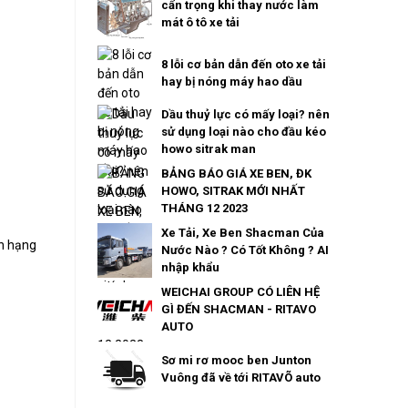
cẩn trọng khi thay nước làm
mát ô tô xe tải
8 lỗi cơ bản dẫn đến oto xe tải
hay bị nóng máy hao dầu
Dầu thuỷ lực có mấy loại? nên
sử dụng loại nào cho đầu kéo
howo sitrak man
BẢNG BÁO GIÁ XE BEN, ĐK
HOWO, SITRAK MỚI NHẤT
THÁNG 12 2023
Xe Tải, Xe Ben Shacman Của
en hạng
Nước Nào ? Có Tốt Không ? AI
nhập khẩu
WEICHAI GROUP CÓ LIÊN HỆ
GÌ ĐẾN SHACMAN - RITAVO
AUTO
Sơ mi rơ mooc ben Junton
Vuông đã về tới RITAVÕ auto