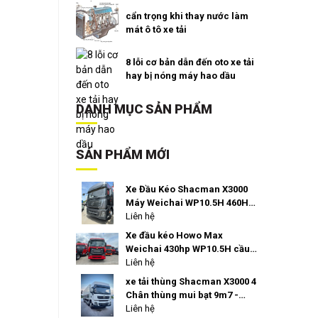
cẩn trọng khi thay nước làm
mát ô tô xe tải
8 lỗi cơ bản dẫn đến oto xe tải
hay bị nóng máy hao dầu
DANH MỤC SẢN PHẨM
SẢN PHẨM MỚI
Xe Đầu Kéo Shacman X3000
Máy Weichai WP10.5H 460HP
Láp 2026 Siêu tiết kiệm dầu
Liên hệ
giá ưu đãi
Xe đầu kéo Howo Max
Weichai 430hp WP10.5H cầu
láp 4.111 Ritavo Auto nhập
Liên hệ
khẩu giá tốt
xe tải thùng Shacman X3000 4
Chân thùng mui bạt 9m7 -
400hp weichai giá tốt
Liên hệ