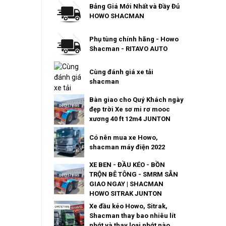
Bảng Giá Mới Nhất và Đầy Đủ
HOWO SHACMAN
Phụ tùng chính hãng - Howo
Shacman - RITAVO AUTO
Cùng đánh giá xe tải
shacman
Bàn giao cho Quý Khách ngày
đẹp trời Xe sơ mi rơ mooc
xương 40 ft 12m4 JUNTON
Có nên mua xe Howo,
shacman máy điện 2022
XE BEN - ĐẦU KÉO - BỒN
TRỘN BÊ TÔNG - SMRM SẴN
GIAO NGAY | SHACMAN
HOWO SITRAK JUNTON
Xe đầu kéo Howo, Sitrak,
Shacman thay bao nhiêu lít
nhớt và thay loại nhớt nào