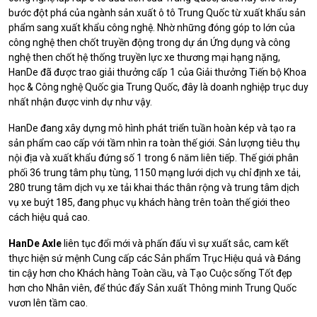
bước đột phá của ngành sản xuất ô tô Trung Quốc từ xuất khẩu sản
phẩm sang xuất khẩu công nghệ.
Nhờ những đóng góp to lớn của
công nghệ then chốt truyền động trong dự án Ứng dụng và công
nghệ then chốt hệ thống truyền lực xe thương mại hạng nặng,
HanDe đã được trao giải thưởng cấp 1 của Giải thưởng Tiến bộ Khoa
học & Công nghệ Quốc gia Trung Quốc, đây là doanh nghiệp trục duy
nhất nhận được vinh dự như vậy.
HanDe đang xây dựng mô hình phát triển tuần hoàn kép và tạo ra
sản phẩm cao cấp với tầm nhìn ra toàn thế giới.
Sản lượng tiêu thụ
nội địa và xuất khẩu đứng số 1 trong 6 năm liên tiếp.
Thế giới phân
phối 36 trung tâm phụ tùng, 1150 mạng lưới dịch vụ chỉ định xe tải,
280 trung tâm dịch vụ xe tải khai thác thân rộng và trung tâm dịch
vụ xe buýt 185, đang phục vụ khách hàng trên toàn thế giới theo
cách hiệu quả cao.
HanDe Axle
liên tục đổi mới và phấn đấu vì sự xuất sắc, cam kết
thực hiện sứ mệnh Cung cấp các Sản phẩm Trục Hiệu quả và Đáng
tin cậy hơn cho Khách hàng Toàn cầu, và Tạo Cuộc sống Tốt đẹp
hơn cho Nhân viên, để thúc đẩy Sản xuất Thông minh Trung Quốc
vươn lên tầm cao.