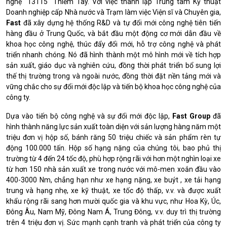
nghệ "13115" Thiểm Tây.
Với việc thành lập Trung tâm Kỹ thuật
Doanh nghiệp cấp Nhà nước và Trạm làm việc Viện sĩ và Chuyên gia,
Fast
đã xây dựng hệ thống R&D và tự đổi mới công nghệ tiên tiến
hàng đầu ở Trung Quốc,
và bắt đầu một động cơ mới dẫn đầu về
khoa học công nghệ, thúc đẩy đổi mới, hỗ trợ công nghệ và phát
triển nhanh chóng.
Nó đã hình thành một mô hình mới về tích hợp
sản xuất, giáo dục và nghiên cứu, đồng thời phát triển bổ sung lợi
thế thị trường trong và ngoài nước, đồng thời đặt nền tảng mới và
vững chắc cho sự đổi mới độc lập và tiến bộ khoa học công nghệ của
công ty.
Dựa vào tiến bộ công nghệ và sự đổi mới độc lập,
Fast Group
đã
hình thành năng lực sản xuất toàn diện với sản lượng hàng năm một
triệu đơn vị hộp số, bánh răng 50 triệu chiếc và sản phẩm rèn tự
động 100.000 tấn.
Hộp số hạng nặng của chúng tôi, bao phủ thị
trường từ 4 đến 24 tốc độ, phù hợp rộng rãi với hơn một nghìn loại xe
từ hơn 150 nhà sản xuất xe trong nước với mô-men xoắn đầu vào
400-3000
Nm, chẳng hạn như xe hạng nặng, xe buýt , xe tải hạng
trung và hạng nhẹ, xe kỹ thuật, xe tốc độ thấp, v.v. và được xuất
khẩu rộng rãi sang hơn mười quốc gia và khu vực, như Hoa Kỳ, Úc,
Đông Âu, Nam Mỹ, Đông Nam Á, Trung Đông, v.v. duy trì thị trường
trên 4 triệu đơn vị.
Sức mạnh cạnh tranh và phát triển của công ty