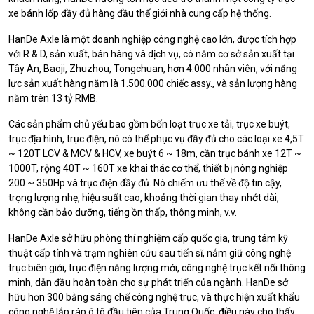
xe bánh lốp đầy đủ hàng đầu thế giới nhà cung cấp hệ thống.
HanDe Axle là một doanh nghiệp công nghệ cao lớn, được tích hợp
với R & D, sản xuất, bán hàng và dịch vụ, có năm cơ sở sản xuất tại
Tây An, Baoji, Zhuzhou, Tongchuan, hơn 4.000 nhân viên, với năng
lực sản xuất hàng năm là 1.500.000 chiếc assy., và sản lượng hàng
năm trên 13 tỷ RMB.
Các sản phẩm chủ yếu bao gồm bốn loạt trục xe tải, trục xe buýt,
trục địa hình, trục điện, nó có thể phục vụ đầy đủ cho các loại xe 4,5T
~ 120T LCV & MCV & HCV, xe buýt 6 ~ 18m, cần trục bánh xe 12T ~
1000T, rộng 40T ~ 160T xe khai thác cơ thể, thiết bị nông nghiệp
200 ~ 350Hp và trục điện đầy đủ.
Nó chiếm ưu thế về độ tin cậy,
trọng lượng nhẹ, hiệu suất cao, khoảng thời gian thay nhớt dài,
không cần bảo dưỡng, tiếng ồn thấp, thông minh, v.v.
HanDe Axle sở hữu phòng thí nghiệm cấp quốc gia, trung tâm kỹ
thuật cấp tỉnh và trạm nghiên cứu sau tiến sĩ, nắm giữ công nghệ
trục biên giới, trục điện năng lượng mới, công nghệ trục kết nối thông
minh, dẫn đầu hoàn toàn cho sự phát triển của ngành.
HanDe sở
hữu hơn 300 bằng sáng chế công nghệ trục, và thực hiện xuất khẩu
công nghệ lắp ráp ô tô đầu tiên của Trung Quốc, điều này cho thấy