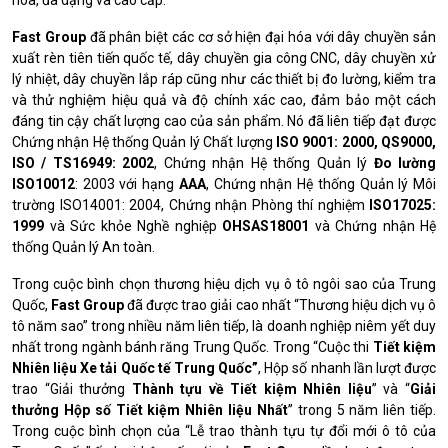
hóa, đa dạng và cao cấp.
Fast Group
đã phân biệt các cơ sở hiện đại hóa với dây chuyền sản
xuất rèn tiên tiến quốc tế, dây chuyền gia công CNC, dây chuyền xử
lý nhiệt, dây chuyền lắp ráp cũng như các thiết bị đo lường, kiểm tra
và thử nghiệm hiệu quả và độ chính xác cao, đảm bảo một cách
đáng tin cậy chất lượng cao của sản phẩm.
Nó đã liên tiếp đạt được
Chứng nhận Hệ thống Quản lý Chất lượng
ISO 9001: 2000, QS9000,
ISO / TS16949: 2002
, Chứng nhận Hệ thống Quản lý
Đo lường
ISO10012
: 2003 với hạng
AAA
, Chứng nhận Hệ thống Quản lý Môi
trường ISO14001: 2004, Chứng nhận Phòng thí nghiệm
ISO17025:
1999
và Sức khỏe Nghề nghiệp
OHSAS18001
và Chứng nhận Hệ
thống Quản lý An toàn.
Trong cuộc bình chọn thương hiệu dịch vụ ô tô ngôi sao của Trung
Quốc,
Fast Group
đã được trao giải cao nhất “Thương hiệu dịch vụ ô
tô năm sao” trong nhiều năm liên tiếp, là doanh nghiệp niêm yết duy
nhất trong ngành bánh răng Trung Quốc.
Trong “Cuộc thi
Tiết kiệm
Nhiên liệu Xe tải Quốc tế Trung Quốc”
, Hộp số nhanh lần lượt được
trao “Giải thưởng
Thành tựu về Tiết kiệm Nhiên liệu
” và “
Giải
thưởng Hộp số Tiết kiệm Nhiên liệu Nhất
” trong 5 năm liên tiếp.
Trong cuộc bình chọn của “Lễ trao thành tựu tự đổi mới ô tô của