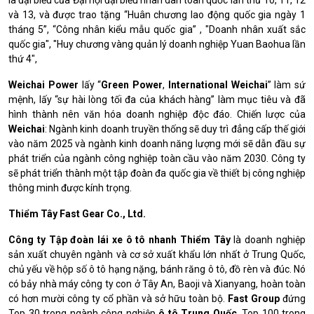
là đại biểu của Đại hội đại biểu nhân dân toàn quốc lần thứ 10, 11, 12
và 13, và được trao tặng “Huân chương lao động quốc gia ngày 1
tháng 5”, “Công nhân kiểu mẫu quốc gia” , "Doanh nhân xuất sắc
quốc gia", "Huy chương vàng quản lý doanh nghiệp Yuan Baohua lần
thứ 4",
Weichai Power
lấy “
Green Power
,
International Weichai
” làm sứ
mệnh, lấy “sự hài lòng tối đa của khách hàng” làm mục tiêu và đã
hình thành nên văn hóa doanh nghiệp độc đáo.
Chiến lược của
Weichai
: Ngành kinh doanh truyền thống sẽ duy trì đẳng cấp thế giới
vào năm 2025 và ngành kinh doanh năng lượng mới sẽ dẫn đầu sự
phát triển của ngành công nghiệp toàn cầu vào năm 2030. Công ty
sẽ phát triển thành một tập đoàn đa quốc gia về thiết bị công nghiệp
thông minh được kính trọng.
Thiểm Tây Fast Gear Co., Ltd.
Công ty Tập đoàn lái xe ô tô nhanh Thiểm Tây
là doanh nghiệp
sản xuất chuyên ngành và cơ sở xuất khẩu lớn nhất ở Trung Quốc,
chủ yếu về hộp số ô tô hạng nặng, bánh răng ô tô, đồ rèn và đúc.
Nó
có bảy nhà máy công ty con ở Tây An, Baoji và Xianyang, hoàn toàn
có hơn mười công ty cổ phần và sở hữu toàn bộ.
Fast Group
đứng
Top 30 trong ngành công nghiệp
ô tô Trung Quốc
, Top 100 trong