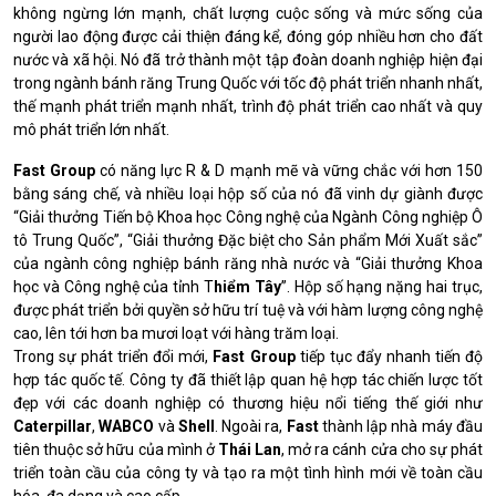
không ngừng lớn mạnh,
chất lượng cuộc sống và mức sống của
người lao động được cải thiện đáng kể, đóng góp nhiều hơn cho đất
nước và xã hội.
Nó đã trở thành một tập đoàn doanh nghiệp hiện đại
trong ngành bánh răng Trung Quốc với tốc độ phát triển nhanh nhất,
thế mạnh phát triển mạnh nhất, trình độ phát triển cao nhất và quy
mô phát triển lớn nhất.
Fast Group
có năng lực R & D mạnh mẽ và vững chắc với hơn 150
bằng sáng chế, và nhiều loại hộp số của nó đã vinh dự giành được
“Giải thưởng Tiến bộ Khoa học Công nghệ của Ngành Công nghiệp Ô
tô Trung Quốc”, “Giải thưởng Đặc biệt cho Sản phẩm Mới Xuất sắc”
của ngành công nghiệp bánh răng nhà nước và “Giải thưởng Khoa
học và Công nghệ của tỉnh T
hiểm Tây
”. Hộp số hạng nặng hai trục,
được phát triển bởi quyền sở hữu trí tuệ và với hàm lượng công nghệ
cao, lên tới hơn ba mươi loạt với hàng trăm loại.
Trong sự phát triển đổi mới,
Fast Group
tiếp tục đẩy nhanh tiến độ
hợp tác quốc tế.
Công ty đã thiết lập quan hệ hợp tác chiến lược tốt
đẹp với các doanh nghiệp có thương hiệu nổi tiếng thế giới như
Caterpillar
,
WABCO
và
Shell
.
Ngoài ra,
Fast
thành lập nhà máy đầu
tiên thuộc sở hữu của mình ở
Thái Lan
, mở ra cánh cửa cho sự phát
triển toàn cầu của công ty và tạo ra một tình hình mới về toàn cầu