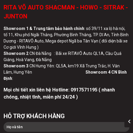
RITA VÕ AUTO SHACMAN - HOWO - SITRAK -
JUNTON
Showroom 1 & Trung tâm bảo hành chính
: số 39/11 xa lộ hà nội,
tổ 11, Khu phố Ngãi Thắng, Phường Bình Thắng, TP. Dĩ An, Tỉnh Bình
Dương - RITAVÕ Auto, Mega depot Ngã ba Tân Vạn ( đối diện bãi xe
Cơ giới Vĩnh Hưng )
Showroom 2
CN Đà Nẵng : Bãi xe RITAVÕ Auto QL1A, Cầu Quá
Giáng, Hoà Vang, Đà Nẵng
Showroom 3
CN Hưng Yên: QL5A, km19 Xã Trưng Trắc, H. Văn
Lâm, Hưng Yên
Showroom 4 CN Bình
Định
:
Mọi chi tiết xin liên hệ Hotline:
0
917571195 ( nhanh
chóng, nhiệt tình, miễn phí 24/24 )
HỖ TRỢ KHÁCH HÀNG