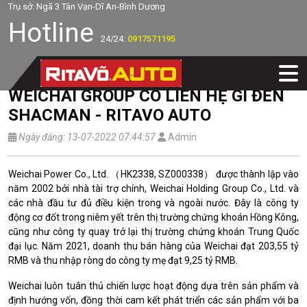
Trụ sở: Ngã 3 Tân Vạn-Dĩ An-Bình Dương
Hotline
24/24:
0917571195
WEICHAI GROUP CÓ LIÊN HỆ GÌ ĐẾN
SHACMAN - RITAVO AUTO
Ngày đăng: 13-07-2022 07:44:57
Admin
Weichai Power Co., Ltd. （HK2338, SZ000338） được thành lập vào
năm 2002 bởi nhà tài trợ chính, Weichai Holding Group Co., Ltd. và
các nhà đầu tư đủ điều kiện trong và ngoài nước.
Đây là công ty
động cơ đốt trong niêm yết trên thị trường chứng khoán Hồng Kông,
cũng như công ty quay trở lại thị trường chứng khoán Trung Quốc
đại lục.
Năm 2021, doanh thu bán hàng của Weichai đạt 203,55 tỷ
RMB và thu nhập ròng do công ty mẹ đạt 9,25 tỷ RMB.
Weichai luôn tuân thủ chiến lược hoạt động dựa trên sản phẩm và
định hướng vốn, đồng thời cam kết phát triển các sản phẩm với ba