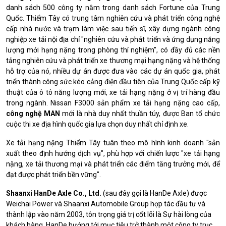
danh sách 500 công ty nằm trong danh sách Fortune của Trung
Quốc.
Thiểm Tây có trung tâm nghiên cứu và phát triển công nghệ
cấp nhà nước và trạm làm việc sau tiến sĩ, xây dựng ngành công
nghiệp xe tải nội địa chỉ "nghiên cứu và phát triển và ứng dụng năng
lượng mới hạng nặng trong phòng thí nghiệm", có đầy đủ các nền
tảng nghiên cứu và phát triển xe thương mại hạng nặng và hệ thống
hỗ trợ của nó, nhiều dự án được đưa vào các dự án quốc gia, phát
triển thành công sức kéo cảng điện đầu tiên của Trung Quốc cấp kỹ
thuật của ô tô năng lượng mới, xe tải hạng nặng ở vị trí hàng đầu
trong ngành.
Nissan F3000 sản phẩm xe tải hạng nặng cao cấp,
công nghệ MAN
mới là nhà duy nhất thuần túy, được Ban tổ chức
cuộc thi xe địa hình quốc gia lựa chọn duy nhất chỉ định xe.
Xe tải hạng nặng Thiểm Tây tuân theo mô hình kinh doanh "sản
xuất theo định hướng dịch vụ", phù hợp với chiến lược "xe tải hạng
nặng, xe tải thương mại và phát triển các điểm tăng trưởng mới, để
đạt được phát triển bền vững".
Shaanxi HanDe Axle Co., Ltd.
(sau đây gọi là HanDe Axle) được
Weichai Power và Shaanxi Automobile Group hợp tác đầu tư và
thành lập vào năm 2003, tôn trọng giá trị cốt lõi là Sự hài lòng của
khách hàng, HanDe hướng tới mục tiêu trở thành một công ty trục