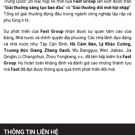
Trung Quốc”,ốn loại hộp số mới của
Fast Group
lần lượt được trao
“
Giải thưởng sáng tạo ban đầu
” và “
Giải thưởng đổi mới hội nhập
”.
Tổng số giải thưởng đứng đầu trong ngành công nghiệp lắp ráp và
phụ tùng ô tô.
Sự phát triển của
Fast Group
nhận được sự quan tâm cao của
Đảng, Nhà nước và chính quyền địa phương.
Các nhà lãnh đạo đảng
và nhà nước như Tập Cận Bình,
Hồ Cẩm Đào, Lý Khắc Cường,
Trương Đức Giang
,
Zhang Gaoli
, Wu Bangguo, Wen Jiabao, Jia
Qinglin, Li Changchun, Zhou Yongkang, v.v., đã liên tiếp kiểm tra
Fast
Group
.
Họ hoàn toàn khẳng định và đánh giá cao những thành tựu
mà
Fast
đã đạt được thông qua quá trình phát triển đổi mới.
THÔNG TIN LIÊN HỆ