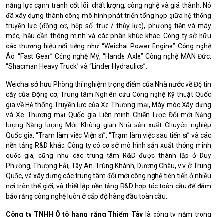
năng lực cạnh tranh cốt lõi: chất lượng, công nghệ và giá thành.
Nó
đã xây dựng thành công mô hình phát triển tổng hợp giữa hệ thống
truyền lực (động cơ, hộp số, trục / thủy lực), phương tiện và máy
móc, hậu cần thông minh và các phân khúc khác.
Công ty sở hữu
các thương hiệu nổi tiếng như “Weichai Power Engine” Công nghệ
Áo, “Fast Gear” Công nghệ Mỹ, “Hande Axle” Công nghệ MAN Đức,
“Shacman Heavy Truck” và “Linder Hydraulics”.
Weichai sở hữu Phòng thí nghiệm trọng điểm của Nhà nước về Độ tin
cậy của Động cơ, Trung tâm Nghiên cứu Công nghệ Kỹ thuật Quốc
gia về Hệ thống Truyền lực của Xe Thương mại, Máy móc Xây dựng
và Xe Thương mại Quốc gia Liên minh Chiến lược Đổi mới Năng
lượng Năng lượng Mới, Không gian Nhà sản xuất Chuyên nghiệp
Quốc gia, “Trạm làm việc Viện sĩ”, “Trạm làm việc sau tiến sĩ” và các
nền tảng R&D khác.
Công ty có cơ sở mô hình sản xuất thông minh
quốc gia, cũng như các trung tâm R&D được thành lập ở Duy
Phường, Thượng Hải, Tây An, Trùng Khánh, Dương Châu, v.v. ở Trung
Quốc, và xây dựng các trung tâm đổi mới công nghệ tiên tiến ở nhiều
nơi trên thế giới, và thiết lập nền tảng R&D hợp tác toàn cầu để đảm
bảo rằng công nghệ luôn ở cấp độ hàng đầu toàn cầu.
Công ty TNHH Ô tô hạng nặng Thiểm Tây
là công ty nằm trong