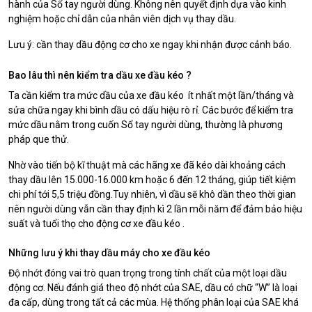
hành của Sổ tay người dùng. Không nên quyết định dựa vào kinh
nghiệm hoặc chỉ dẫn của nhân viên dịch vụ thay dầu.
Lưu ý: cần thay
dầu động cơ
cho xe ngay khi nhận được cảnh báo.
Bao lâu thì nên kiểm tra dầu xe đầu kéo ?
Ta cần kiểm tra mức dầu của xe đầu kéo ít nhất một lần/tháng và
sửa chữa ngay khi bình dầu có dấu hiệu rò rỉ. Các bước để kiểm tra
mức dầu nằm trong cuốn Sổ tay người dùng, thường là phương
pháp que thử.
Nhờ vào tiến bộ kĩ thuật mà các hãng xe đã kéo dài khoảng cách
thay dầu lên 15.000-16.000 km hoặc 6 đến 12 tháng, giúp tiết kiệm
chi phí tới 5,5 triệu đồng.Tuy nhiên, vì dầu sẽ khô dần theo thời gian
nên người dùng vẫn cần thay định kì 2 lần mỗi năm để đảm bảo hiệu
suất và tuổi thọ cho động cơ xe đầu kéo .
Những lưu ý khi thay dầu máy cho xe đầu kéo
Độ nhớt đóng vai trò quan trọng trong tính chất của một loại dầu
động cơ. Nếu đánh giá theo độ nhớt của SAE, dầu có chữ “W” là loại
đa cấp, dùng trong tất cả các mùa. Hệ thống phân loại của SAE khá