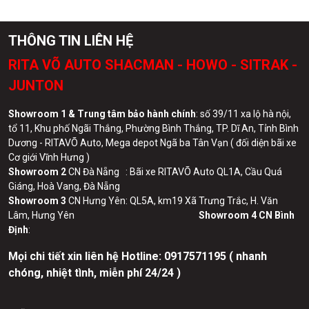
THÔNG TIN LIÊN HỆ
RITA VÕ AUTO SHACMAN - HOWO - SITRAK -
JUNTON
Showroom 1 & Trung tâm bảo hành chính
: số 39/11 xa lộ hà nội,
tổ 11, Khu phố Ngãi Thắng, Phường Bình Thắng, TP. Dĩ An, Tỉnh Bình
Dương - RITAVÕ Auto, Mega depot Ngã ba Tân Vạn ( đối diện bãi xe
Cơ giới Vĩnh Hưng )
Showroom 2
CN Đà Nẵng : Bãi xe RITAVÕ Auto QL1A, Cầu Quá
Giáng, Hoà Vang, Đà Nẵng
Showroom 3
CN Hưng Yên: QL5A, km19 Xã Trưng Trắc, H. Văn
Lâm, Hưng Yên
Showroom 4 CN Bình
Định
:
Mọi chi tiết xin liên hệ Hotline:
0
917571195 ( nhanh
chóng, nhiệt tình, miễn phí 24/24 )