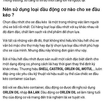
Thông thường, số càng to thì độ nhớt càng lớn và ngược lại.
Nên sử dụng loại dầu động cơ nào cho xe đầu
kéo ?
Chọn dầu nhớt cho xe đầu kéo là một trong những việc làm người
chủ xe bối rối nhất. Có hàng loạt loại dầu nhớt với sự khác nhau về
độ đậm đặc, chất làm sạch và chế phẩm để chọn lựa.
Với tất cả những vấn đề đó, thật không khó hiểu khi hầu hết chủ xe
vẫn bỏ mặc cho thợ máy hay đại lý chọn lựa loại dầu nhớt phù hợp
cho xe của mình. Nhưng điều này không đơn giản như vậy.
Bởi vì hầu hết dầu nhớt được sản xuất một cách đặc biệt dành cho
một dạng động cơ, phong cách lái hay thời gian thay thế định kỳ
khác nhau. Thương hiệu
SHELL, CASTROL, ORLEN OIL, MOTUL
, ,..luôn
đáp ứng các yêu cầu kỹ thuật và hiệu suất cụ thể của chiếc xe đầu
kéo container của bạn.
Đối với xe đầu kéo container, dầu động cơ được đề nghị sử dụng
ORLEN OIL
nhập
BA LAN
. Dầu động cơ
ORLEN OIL
sẽ làm tăng tuổi
thọ của động cơ và mang đến trải nghiệm lái xe tuyệt vời.