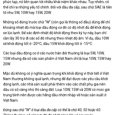
phức tạp, nó liên quan tới nhiều khái niệm khác nhau. Tuy nhiên, có
thể chỉ ra những yếu tố chính. Đối với dầu đa cấp, sau chữ SAE là tiền
tố như 5W, 10W hay 15W, 20W.
Những số đứng trước chữ “W” (còn gọi là thông số đầu) dùng để chỉ
khoảng nhiệt độ mà loại dầu động cơ đó có độ nhớt đủ để khởi động
xe lúc lạnh. Để xác định nhiệt độ khởi động theo ký tự này, bạn chỉ
cần lấy 30 trừ đi các số đó nhưng theo nhiệt độ âm. Ví dụ, dầu 10W
sẽ khởi động tốt ở -20ºC, dầu 15W khởi động tốt ở -15ºC.
Các loại dầu động cơ ở các nước hàn đới thường là loại 5W, 10W,
15W nhưng đa số các sản phẩm ở Việt Nam chỉ là loại 10W, 15W hay
20W.
Mặc dù không có ý nghĩa quan trọng khi khởi động vì thời tiết ở Việt
Nam thường không quá lạnh, nhưng để đạt được các yêu cầu khởi
động lạnh, các nhà sản xuất phải thêm vào các chất phụ gia nên
dầu có số càng nhỏ thì càng đắt. Loại 10W, 15W và 20W có mức giá
trung bình nên được các hãng dầu nhờn nhập về hoặc sản xuất ở
Việt Nam.
Đứng sau chữ “W” ở loại dầu đa cấp có thể là chữ 40, 50 hoặc 60.