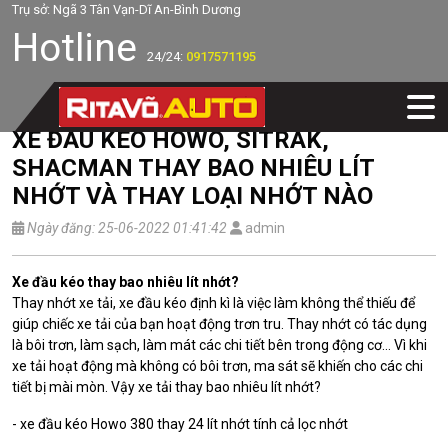
Trụ sở: Ngã 3 Tân Vạn-Dĩ An-Bình Dương
Hotline
24/24:
0917571195
XE ĐẦU KÉO HOWO, SITRAK,
SHACMAN THAY BAO NHIÊU LÍT
NHỚT VÀ THAY LOẠI NHỚT NÀO
Ngày đăng: 25-06-2022 01:41:42
admin
Xe đầu kéo thay bao nhiêu lít nhớt?
Thay nhớt xe tải, xe đầu kéo định kì là việc làm không thể thiếu để
giúp chiếc xe tải của bạn hoạt động trơn tru. Thay nhớt có tác dụng
là bôi trơn, làm sạch, làm mát các chi tiết bên trong động cơ… Vì khi
xe tải hoạt động mà không có bôi trơn, ma sát sẽ khiến cho các chi
tiết bị mài mòn. Vậy xe tải thay bao nhiêu lít nhớt?
- xe đầu kéo Howo 380 thay 24 lít nhớt tính cả lọc nhớt