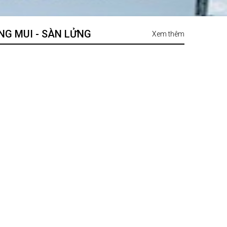
UNG MUI - SÀN LỬNG
Xem thêm
RƠ MOOC 2 TRỤC 40 FEET TẢI CAO 30.3 TẤN JUNTON
SƠ MI RƠ MOOC XƯƠNG JUNTON 45FT 14M GIÁ TỐT