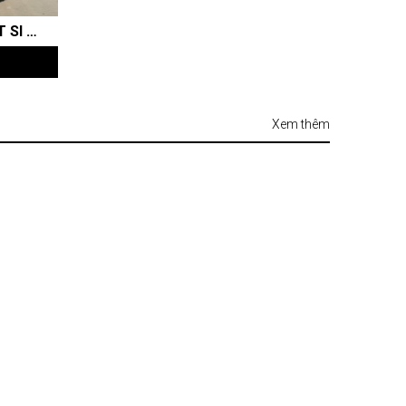
430HP THÙNG VUÔNG SẮT SI 3 LỚP 8X8X8 - BEN SHACMAN 4 CHÂN (8X4) CABIN X3000
Xem thêm