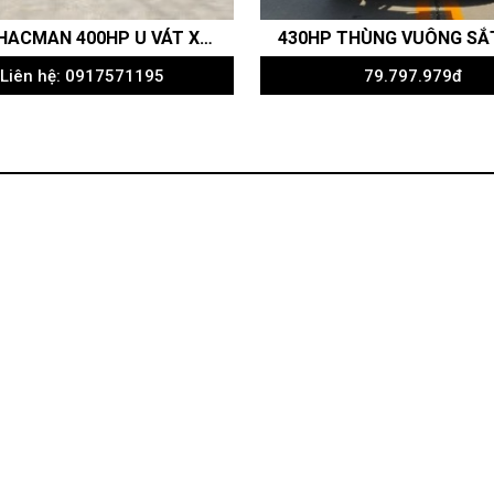
BEN SHACMAN 400HP U VÁT X3000 4 CHÂN - RITA VÕ AUTO
Liên hệ: 0917571195
79.797.979đ