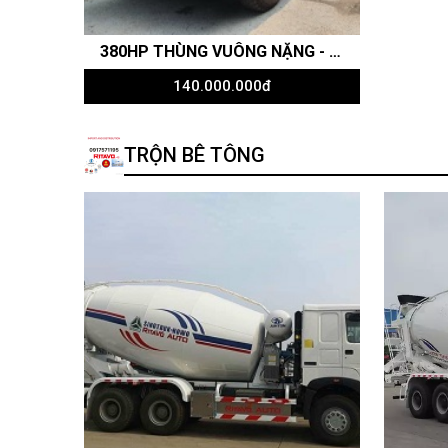
380HP THÙNG VUÔNG NẶNG - XE BEN HOWO 4 CHÂN (8X4) CABIN V7G
140.000.000đ
TRỘN BÊ TÔNG