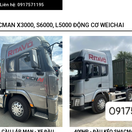
Liên hệ: 0917571195
Liên hệ: 091757119
ACMAN X3000, S6000, L5000 ĐỘNG CƠ WEICHAI
XE TẢI THÙNG SHACMAN X3000 4 CHÂN THÙNG MUI BẠT 9M7 - 400HP WEICHAI GIÁ TỐT