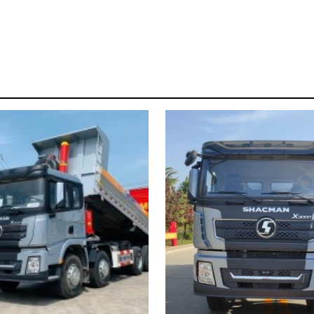
XE ĐẦU KÉO HOWO MAX WEICHAI 430HP WP10.5H CẦU LÁP 4.111 RITAVO AUTO NHẬP KHẨU GIÁ TỐT
Liên hệ: 0917571195
Liên hệ: 091757119