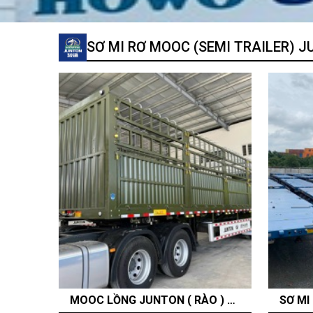
SƠ MI RƠ MOOC (SEMI TRAILER) J
SÀN LỬNG 2 CHỨC NĂNG JUNTON RITAVO AUTO - GIÁ TỐT 2025