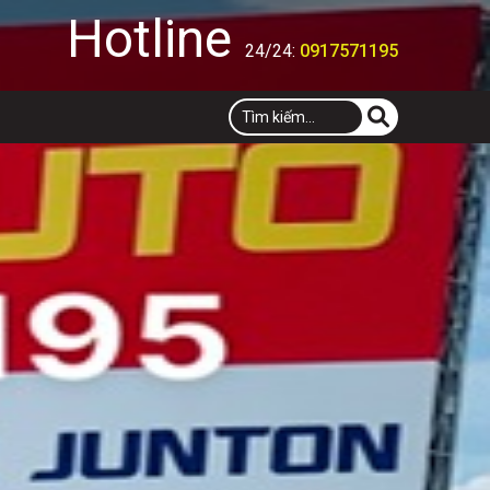
Hotline
24/24:
0917571195