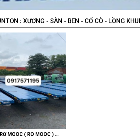
UNTON : XƯƠNG - SÀN - BEN - CỔ CÒ - LỒNG KH
RƠ MOOOC JUNTON 3 TRỤC 40FT 12 GÙ TẢI CAO 33.500 KG