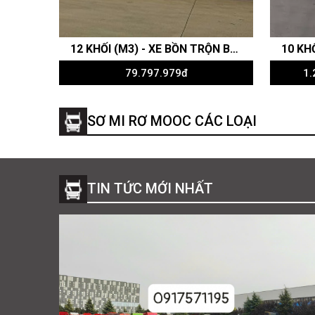
12 KHỐI (M3) - XE BỒN TRỘN BÊ TÔNG HOWO 380HP - CABIN V7G - RITAVO AUTO
79.797.979đ
1.
SƠ MI RƠ MOOC CÁC LOẠI
TIN TỨC MỚI NHẤT