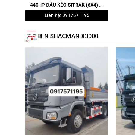
XE ĐẦU KÉO HOWO MAX-E MÁY WEICHAI 400HP CẦU LÁP 4.111 SIÊU TIẾT KIỆM NHIÊN LIỆU CHẠY CONT CẢNG
Liên hệ: 0917571195
BEN SHACMAN X3000