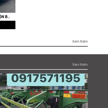
10 KHỐI (M3) - XE BỒN TRỘN BÊ TÔNG HOWO 340HP - CABIN V7G
Xem thêm
Xem thêm