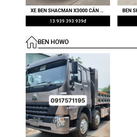
XE BEN SHACMAN X3000 CẢN CAO 3 CHÂN - 340HP - RITAVÕ AUTO
13.939.393.939đ
BEN HOWO