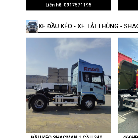
Liên hệ: 0917571195
XE ĐẦU KÉO - XE TẢI THÙNG - SH
XE ĐẦU KÉO SHACMAN X3000 MÁY WEICHAI WP10.5H 460HP LÁP 2026 SIÊU TIẾT KIỆM DẦU GIÁ ƯU ĐÃI