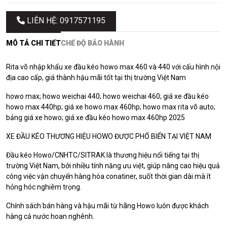
LIÊN HỆ: 0917571195
MÔ TẢ CHI TIẾT
CHẾ ĐỘ BẢO HÀNH
Rita võ nhập khẩu xe đầu kéo howo max 460 và 440 với cấu hình nội
địa cao cấp, giá thành hậu mãi tốt tại thị trường Việt Nam
howo max; howo weichai 440; howo weichai 460; giá xe đầu kéo
howo max 440hp; giá xe howo max 460hp; howo max rita võ auto;
bảng giá xe howo; giá xe đầu kéo howo max 460hp 2025
XE ĐẦU KÉO THƯƠNG HIỆU HOWO ĐƯỢC PHỔ BIẾN TẠI VIỆT NAM
Đầu kéo Howo/CNHTC/SITRAK là thương hiệu nổi tiếng tại thị
trường Việt Nam, bởi nhiều tính năng ưu việt, giúp nâng cao hiệu quả
công việc vận chuyển hàng hóa conatiner, suốt thời gian dài mà ít
hỏng hóc nghiêm trọng.
Chính sách bán hàng và hậu mãi từ hãng Howo luôn được khách
hàng cả nước hoan nghênh.