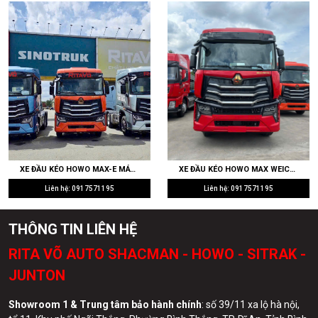
XE ĐẦU KÉO HOWO MAX-E MÁY WEICHAI 400HP CẦU LÁP 4.111 SIÊU TIẾT KIỆM NHIÊN LIỆU CHẠY CONT CẢNG
XE ĐẦU KÉO HOWO MAX WEICHAI 430HP WP10.5H CẦU LÁP 4.111 RITAVO AUTO NHẬP KHẨU GIÁ TỐT
Liên hệ: 0917571195
Liên hệ: 0917571195
THÔNG TIN LIÊN HỆ
RITA VÕ AUTO SHACMAN - HOWO - SITRAK -
JUNTON
Showroom 1 & Trung tâm bảo hành chính
: số 39/11 xa lộ hà nội,