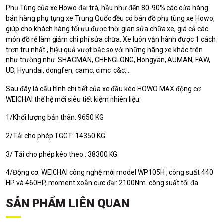
Phụ Tùng của xe Howo đại trà, hầu như đến 80-90% các cửa hàng
bán hàng phụ tụng xe Trung Quốc đều có bán đồ phụ tùng xe Howo,
giúp cho khách hàng tối ưu được thời gian sửa chữa xe, giá cả các
món đồ rẻ làm giảm chi phí sửa chữa. Xe luôn vận hành được 1 cách
trơn tru nhất , hiệu quả vượt bậc so với những hãng xe khác trên
như trường như: SHACMAN, CHENGLONG, Hongyan, AUMAN, FAW,
UD, Hyundai, dongfen, camc, cimc, c&c,...
Sau đây là cấu hình chi tiết của xe đầu kéo HOWO MAX động cơ
WEICHAI thế hệ mới siêu tiết kiệm nhiên liệu:
1/Khối lượng bản thân: 9650 KG
2/Tải cho phép TGGT: 14350 KG
3/ Tải cho phép kéo theo : 38300 KG
4/Động cơ: WEICHAI công nghệ mới model WP105H , công suất 440
HP và 460HP, moment xoắn cực đại: 2100Nm. công suất tối đa
SẢN PHẨM LIÊN QUAN