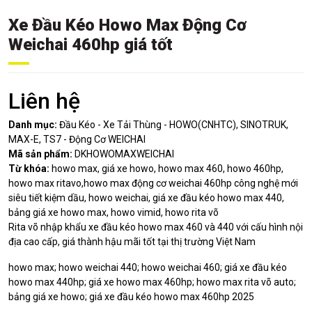
Xe Đầu Kéo Howo Max Động Cơ
Weichai 460hp giá tốt
Liên hệ
Danh mục:
Đầu Kéo - Xe Tải Thùng - HOWO(CNHTC), SINOTRUK,
MAX-E, TS7 - Động Cơ WEICHAI
Mã sản phẩm:
DKHOWOMAXWEICHAI
Từ khóa:
howo max, giá xe howo, howo max 460, howo 460hp,
howo max ritavo,howo max động cơ weichai 460hp công nghệ mới
siêu tiết kiệm dầu, howo weichai, giá xe đầu kéo howo max 440,
bảng giá xe howo max, howo vimid, howo rita võ
Rita võ nhập khẩu xe đầu kéo howo max 460 và 440 với cấu hình nội
địa cao cấp, giá thành hậu mãi tốt tại thị trường Việt Nam
howo max; howo weichai 440; howo weichai 460; giá xe đầu kéo
howo max 440hp; giá xe howo max 460hp; howo max rita võ auto;
bảng giá xe howo; giá xe đầu kéo howo max 460hp 2025