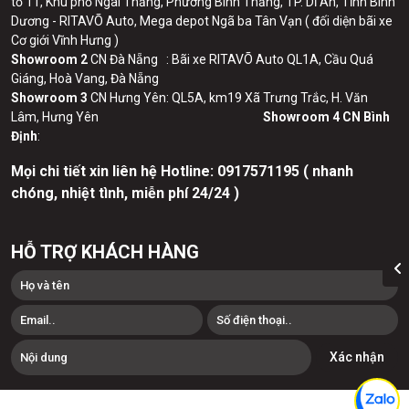
tổ 11, Khu phố Ngãi Thắng, Phường Bình Thắng, TP. Dĩ An, Tỉnh Bình
Dương - RITAVÕ Auto, Mega depot Ngã ba Tân Vạn ( đối diện bãi xe
Cơ giới Vĩnh Hưng )
Showroom 2
CN Đà Nẵng : Bãi xe RITAVÕ Auto QL1A, Cầu Quá
Giáng, Hoà Vang, Đà Nẵng
Showroom 3
CN Hưng Yên: QL5A, km19 Xã Trưng Trắc, H. Văn
Lâm, Hưng Yên
Showroom 4 CN Bình
Định
:
Mọi chi tiết xin liên hệ Hotline:
0
917571195 ( nhanh
chóng, nhiệt tình, miễn phí 24/24 )
HỖ TRỢ KHÁCH HÀNG
Xác nhận