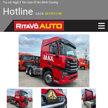
Trụ sở: Ngã 3 Tân Vạn-Dĩ An-Bình Dương
Hotline
24/24:
0917571195