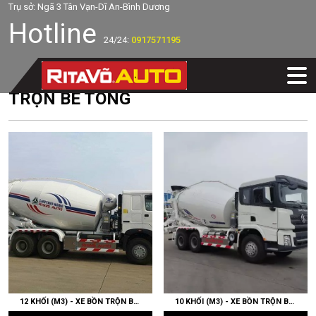
Trụ sở: Ngã 3 Tân Vạn-Dĩ An-Bình Dương
Hotline
24/24:
0917571195
TRỘN BÊ TÔNG
12 KHỐI (M3) - XE BỒN TRỘN BÊ TÔNG HOWO 380HP - CABIN V7G - RITAVO AUTO
10 KHỐI (M3) - XE BỒN TRỘN BÊ TÔNG SHACMAN 350HP - CABIN X3000