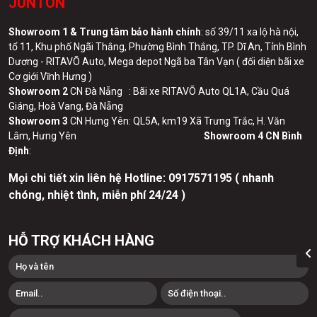
JUNTON
Showroom 1 & Trung tâm bảo hành chính
: số 39/11 xa lộ hà nội,
tổ 11, Khu phố Ngãi Thắng, Phường Bình Thắng, TP. Dĩ An, Tỉnh Bình
Dương - RITAVÕ Auto, Mega depot Ngã ba Tân Vạn ( đối diện bãi xe
Cơ giới Vĩnh Hưng )
Showroom 2
CN Đà Nẵng : Bãi xe RITAVÕ Auto QL1A, Cầu Quá
Giáng, Hoà Vang, Đà Nẵng
Showroom 3
CN Hưng Yên: QL5A, km19 Xã Trưng Trắc, H. Văn
Lâm, Hưng Yên
Showroom 4 CN Bình
Định
:
Mọi chi tiết xin liên hệ Hotline:
0
917571195 ( nhanh
chóng, nhiệt tình, miễn phí 24/24 )
HỖ TRỢ KHÁCH HÀNG