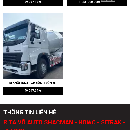
10.000.000đ
79.797.979đ
1.250.000.000đ
10 KHỐI (M3) - XE BỒN TRỘN BÊ TÔNG HOWO 340HP - CABIN V7G
79.797.979đ
THÔNG TIN LIÊN HỆ
RITA VÕ AUTO SHACMAN - HOWO - SITRAK -