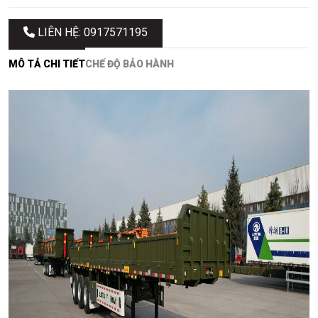
LIÊN HỆ: 0917571195
MÔ TẢ CHI TIẾT
CHẾ ĐỘ BẢO HÀNH