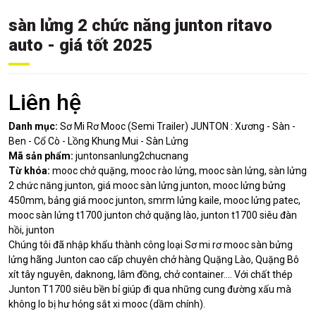
sàn lửng 2 chức năng junton ritavo
auto - giá tốt 2025
Liên hệ
Danh mục:
Sơ Mi Rơ Mooc (Semi Trailer) JUNTON : Xương - Sàn -
Ben - Cổ Cò - Lồng Khung Mui - Sàn Lửng
Mã sản phẩm:
juntonsanlung2chucnang
Từ khóa:
mooc chở quặng, mooc rào lửng, mooc sàn lửng, sàn lửng
2 chức năng junton, giá mooc sàn lửng junton, mooc lửng bửng
450mm, bảng giá mooc junton, smrm lửng kaile, mooc lửng patec,
mooc sàn lửng t1700 junton chở quặng lào, junton t1700 siêu đàn
hồi, junton
Chúng tôi đã nhập khẩu thành công loại Sơ mi rơ mooc sàn bửng
lửng hãng Junton cao cấp chuyên chở hàng Quặng Lào, Quặng Bô
xít tây nguyên, daknong, lâm đồng, chở container.... Với chất thép
Junton T1700 siêu bền bỉ giúp đi qua những cung đường xấu mà
không lo bị hư hỏng sắt xi mooc (dầm chính).