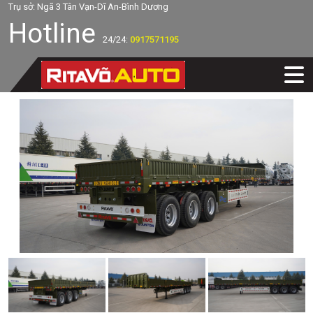
Trụ sở: Ngã 3 Tân Vạn-Dĩ An-Bình Dương
Hotline
24/24:
0917571195