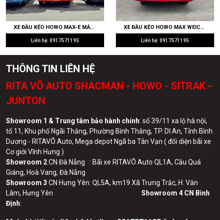
XE ĐẦU KÉO HOWO MAX WEICHAI 430HP WP10.5H CẦU LÁP 4.111 RITAVO AUTO NHẬP KHẨU GIÁ TỐT
XE TẢI THÙNG SHACMAN X3000 4 CHÂN THÙNG MUI BẠT 9M7 - 400HP WEICHAI GIÁ TỐT
Liên hệ: 0917571195
Liên hệ: 0917571195
THÔNG TIN LIÊN HỆ
RITA VÕ AUTO SHACMAN - HOWO - SITRAK -
JUNTON
Showroom 1 & Trung tâm bảo hành chính
: số 39/11 xa lộ hà nội,
tổ 11, Khu phố Ngãi Thắng, Phường Bình Thắng, TP. Dĩ An, Tỉnh Bình
Dương - RITAVÕ Auto, Mega depot Ngã ba Tân Vạn ( đối diện bãi xe
Cơ giới Vĩnh Hưng )
Showroom 2
CN Đà Nẵng : Bãi xe RITAVÕ Auto QL1A, Cầu Quá
Giáng, Hoà Vang, Đà Nẵng
Showroom 3
CN Hưng Yên: QL5A, km19 Xã Trưng Trắc, H. Văn
Lâm, Hưng Yên
Showroom 4 CN Bình
Định
: