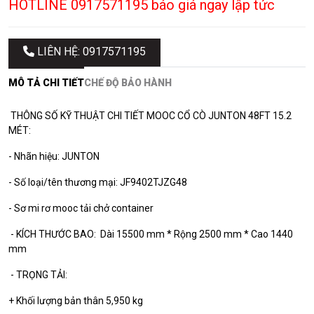
HOTLINE 0917571195 báo giá ngay lập tức
LIÊN HỆ: 0917571195
MÔ TẢ CHI TIẾT
CHẾ ĐỘ BẢO HÀNH
THÔNG SỐ KỸ THUẬT CHI TIẾT MOOC CỔ CÒ JUNTON 48FT 15.2
MÉT:
- Nhãn hiệu: JUNTON
- Số loại/tên thương mại: JF9402TJZG48
- Sơ mi rơ mooc tải chở container
- KÍCH THƯỚC BAO: Dài 15500 mm * Rộng 2500 mm * Cao 1440
mm
- TRỌNG TẢI:
+ Khối lượng bản thân 5,950 kg