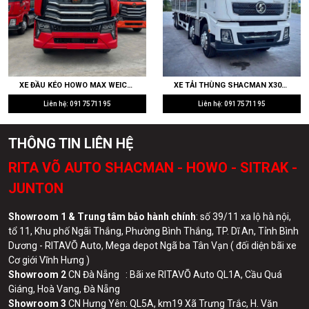
XE ĐẦU KÉO HOWO MAX WEICHAI 430HP WP10.5H CẦU LÁP 4.111 RITAVO AUTO NHẬP KHẨU GIÁ TỐT
XE TẢI THÙNG SHACMAN X3000 4 CHÂN THÙNG MUI BẠT 9M7 - 400HP WEICHAI GIÁ TỐT
Liên hệ: 0917571195
Liên hệ: 0917571195
THÔNG TIN LIÊN HỆ
RITA VÕ AUTO SHACMAN - HOWO - SITRAK -
JUNTON
Showroom 1 & Trung tâm bảo hành chính
: số 39/11 xa lộ hà nội,
tổ 11, Khu phố Ngãi Thắng, Phường Bình Thắng, TP. Dĩ An, Tỉnh Bình
Dương - RITAVÕ Auto, Mega depot Ngã ba Tân Vạn ( đối diện bãi xe
Cơ giới Vĩnh Hưng )
Showroom 2
CN Đà Nẵng : Bãi xe RITAVÕ Auto QL1A, Cầu Quá
Giáng, Hoà Vang, Đà Nẵng
Showroom 3
CN Hưng Yên: QL5A, km19 Xã Trưng Trắc, H. Văn