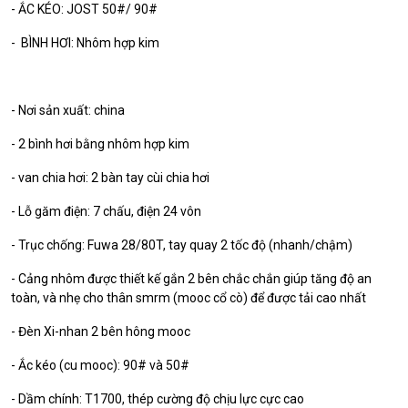
- ẮC KÉO: JOST 50#/ 90#
- BÌNH HƠI: Nhôm hợp kim
- Nơi sản xuất: china
- 2 bình hơi bằng nhôm hợp kim
- van chia hơi: 2 bàn tay cùi chia hơi
- Lỗ găm điện: 7 chấu, điện 24 vôn
- Trục chống: Fuwa 28/80T, tay quay 2 tốc độ (nhanh/chậm)
- Cảng nhôm được thiết kế gắn 2 bên chắc chắn giúp tăng độ an
toàn, và nhẹ cho thân smrm (mooc cổ cò) để được tải cao nhất
- Đèn Xi-nhan 2 bên hông mooc
- Ắc kéo (cu mooc): 90# và 50#
- Dầm chính: T1700, thép cường độ chịu lực cực cao