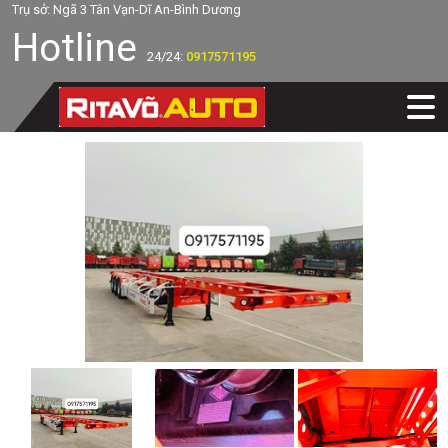
Trụ sở: Ngã 3 Tân Vạn-Dĩ An-Bình Dương
Hotline
24/24:
0917571195