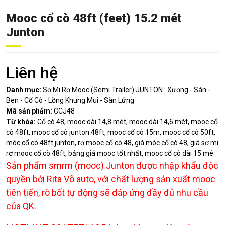
Mooc cổ cò 48ft (feet) 15.2 mét
Junton
Liên hệ
Danh mục:
Sơ Mi Rơ Mooc (Semi Trailer) JUNTON : Xương - Sàn -
Ben - Cổ Cò - Lồng Khung Mui - Sàn Lửng
Mã sản phẩm:
CCJ48
Từ khóa:
Cổ cò 48, mooc dài 14,8 mét, mooc dài 14,6 mét, mooc cổ
cò 48ft, mooc cổ cò junton 48ft, mooc cổ cò 15m, mooc cổ cò 50ft,
móc cổ cò 48ft junton, rơ mooc cổ cò 48, giá móc cổ cò 48, giá sơ mi
rơ mooc cổ cò 48ft, bảng giá mooc tốt nhất, mooc cổ cò dài 15 mé
Sản phẩm smrm (mooc) Junton được nhập khẩu độc
quyền bởi Rita Võ auto, với chất lượng sản xuất mooc
tiên tiến, rô bốt tự động sẽ đáp ứng đầy đủ nhu cầu
của QK.