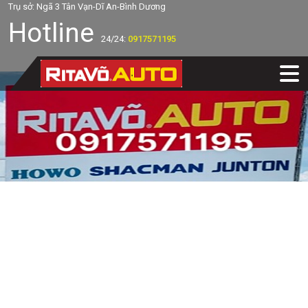
Trụ sở: Ngã 3 Tân Vạn-Dĩ An-Bình Dương
Hotline
24/24:
0917571195