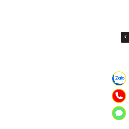
SÀN LỬNG 2 CHỨC NĂNG JUNTON RITAVO AUTO - GIÁ TỐT 2025
RƠ MOOOC JUNTON 3 TRỤC 40FT 12 GÙ TẢI CAO 33.500 KG
Liên hệ: 0917571195
Liên hệ: 0917571195