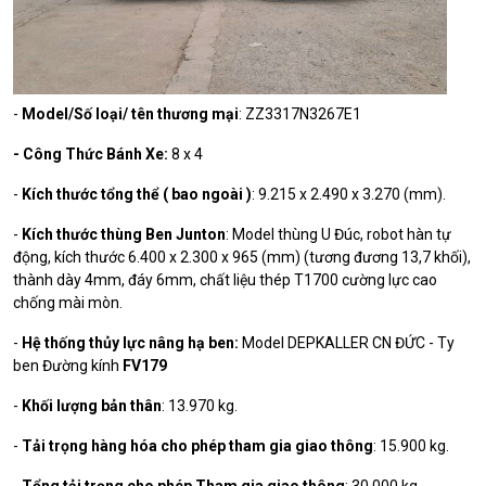
-
Model/Số loại/ tên thương mại
: ZZ3317N3267E1
- Công Thức Bánh Xe:
8 x 4
-
Kích thước tổng thể ( bao ngoài )
: 9.215 x 2.490 x 3.270 (mm).
-
Kích thước thùng Ben Junton
: Model thùng U Đúc, robot hàn tự
động, kích thước 6.400 x 2.300 x 965 (mm) (tương đương 13,7 khối),
thành dày 4mm, đáy 6mm, chất liệu thép T1700 cường lực cao
chống mài mòn.
-
Hệ thống thủy lực nâng hạ ben:
Model DEPKALLER CN ĐỨC - Ty
ben Đường kính
FV179
-
Khối lượng bản thân
: 13.970 kg.
-
Tải trọng hàng hóa cho phép tham gia giao thông
: 15.900 kg.
-
Tổng tải trọng cho phép Tham gia giao thông
: 30.000 kg.