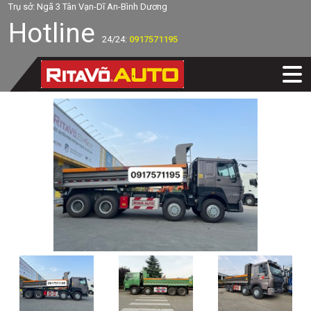
Trụ sở: Ngã 3 Tân Vạn-Dĩ An-Bình Dương
Hotline
24/24:
0917571195