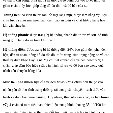
và thanh cân bằng, phía sau là hệ thống treo bánh đôi với lò xo nhíp và
giảm chấn thủy lực, giúp tăng độ ổn định và độ bền của xe.
Thùng ben
: có kích thước lớn, bề mặt láng mịn, được làm bằng vật liệu
chịu lực và chịu mài mòn cao, đảm bảo an toàn và chất lượng hàng hóa
khi vận chuyển.
Hệ thống phanh
: được trang bị hệ thống phanh đĩa trước và sau, có tính
năng giúp tăng độ an toàn khi phanh.
Hệ thống điện
: được trang bị hệ thống điện 24V, bao gồm đèn pha, đèn
hậu, đèn xi nhan, đồng hồ đo tốc độ, mức xăng, tình trạng động cơ và các
thiết bị điện khác.Đây là những chi tiết cơ bản của xe ben howo v7g 4
chân, giúp đảm bảo hiệu suất vận hành tối ưu và độ bền cao trong quá
trình vận chuyển hàng hóa
Mức tiêu hao nhiên liệu
của
xe ben howo v7g 4 chân
phụ thuộc vào
nhiều yếu tố như tình trạng đường, tải trọng vận chuyển, cách thức vận
hành và điều kiện môi trường. Tuy nhiên, theo nhà sản xuất, xe ben
howo
v7g
4 chân có mức tiêu hao nhiên liệu trung bình khoảng 35 lít/100 km.
Tuy nhiên, điều này có thể thay đổi tùy thuộc vào cách vận hành và các