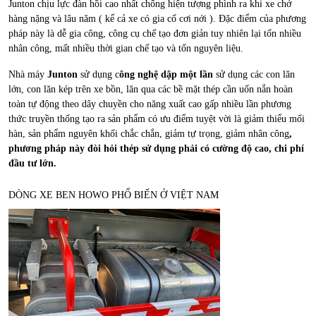
Junton chịu lực đàn hồi cao nhất chống hiện tượng phình ra khi xe chở
hàng nặng và lâu năm ( kể cả xe có gia cố cơi nới ). Đặc điểm của phương
pháp này là dễ gia công, công cụ chế tạo đơn giản tuy nhiên lại tốn nhiều
nhân công, mất nhiều thời gian chế tạo và tốn nguyên liệu.
Nhà máy
Junton
sử dụng c
ông nghệ dập một lần
sử dụng các con lăn
lớn, con lăn kép trên xe bồn, lăn qua các bề mặt thép cần uốn nắn hoàn
toàn tự động theo dây chuyền cho năng xuất cao gấp nhiều lần phương
thức truyền thống tạo ra sản phẩm có ưu điểm tuyệt vời là giảm thiểu mối
hàn, sản phẩm nguyên khối chắc chắn, giảm tự trọng, giảm nhân công
,
phương pháp này đòi hỏi thép sử dụng phải có cường độ cao, chi phí
đầu tư lớn.
DÒNG XE BEN HOWO PHỔ BIẾN Ở VIỆT NAM