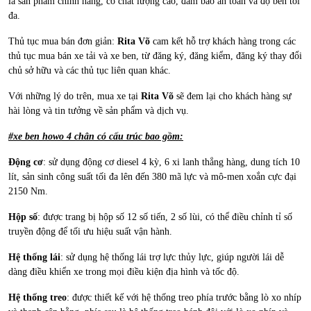
là sản phẩm chính hãng, có chất lượng cao, đảm bảo an toàn và độ bền tối
đa.
Thủ tục mua bán đơn giản:
Rita Võ
cam kết hỗ trợ khách hàng trong các
thủ tục mua bán xe tải và xe ben, từ đăng ký, đăng kiểm, đăng ký thay đổi
chủ sở hữu và các thủ tục liên quan khác.
Với những lý do trên, mua xe tại
Rita Võ
sẽ đem lại cho khách hàng sự
hài lòng và tin tưởng về sản phẩm và dịch vụ.
#xe ben howo 4 chân có cấu trúc bao gồm:
Động cơ
: sử dụng động cơ diesel 4 kỳ, 6 xi lanh thẳng hàng, dung tích 10
lít, sản sinh công suất tối đa lên đến 380 mã lực và mô-men xoắn cực đại
2150 Nm.
Hộp số
: được trang bị hộp số 12 số tiến, 2 số lùi, có thể điều chỉnh tỉ số
truyền động để tối ưu hiệu suất vận hành.
Hệ thống lái
: sử dụng hệ thống lái trợ lực thủy lực, giúp người lái dễ
dàng điều khiển xe trong mọi điều kiện địa hình và tốc độ.
Hệ thống treo
: được thiết kế với hệ thống treo phía trước bằng lò xo nhíp