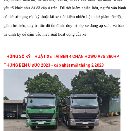
yếu tố khác như đã đề cập ở trên. Để tiết kiệm nhiên liệu, người vận hành
có thể sử dụng các kỹ thuật lái xe tiết kiệm nhiên liệu như giảm tốc độ,
giảm lực kéo, duy trì tốc độ ổn định, duy trì lốp xe đúng áp suất, và bảo
trì định kỳ để đảm bảo hiệu suất hoạt động của xe
THÔNG SỐ KỸ THUẬT XE TẢI BEN 4 CHÂN HOWO V7G 380HP
THÙNG BEN U ĐÚC 2023 - cập nhật mới tháng 2 2023