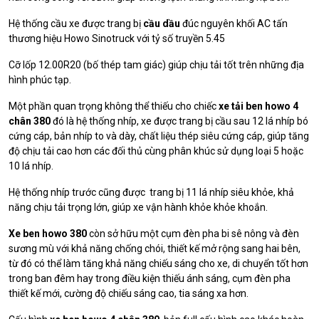
Hệ thống cầu xe được trang bị
cầu dầu
đúc nguyên khối AC tấn
thương hiệu Howo Sinotruck với tỷ số truyền 5.45
Cỡ lốp 12.00R20 (bố thép tam giác) giúp chịu tải tốt trên những địa
hình phúc tạp.
Một phần quan trọng không thể thiếu cho chiếc
xe tải ben howo 4
chân 380
đó là hệ thống nhíp, xe được trang bị cầu sau 12 lá nhíp bó
cứng cáp, bản nhíp to và dày, chất liệu thép siêu cứng cáp, giúp tăng
độ chịu tải cao hơn các đối thủ cùng phân khúc sử dụng loại 5 hoặc
10 lá nhíp.
Hệ thống nhíp trước cũng được trang bị 11 lá nhíp siêu khỏe, khả
năng chịu tải trọng lớn, giúp xe vận hành khỏe khỏe khoắn.
Xe ben howo 380
còn sở hữu một cụm đèn pha bi sê nông và đèn
sương mù với khả năng chống chói, thiết kế mở rộng sang hai bên,
từ đó có thể làm tăng khả năng chiếu sáng cho xe, di chuyển tốt hơn
trong ban đêm hay trong điều kiện thiếu ánh sáng, cụm đèn pha
thiết kế mới, cường độ chiếu sáng cao, tia sáng xa hơn.