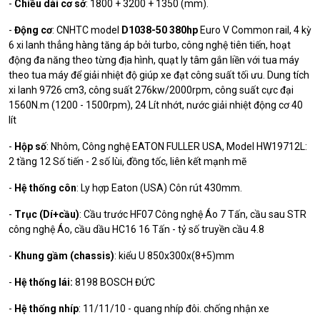
-
Chiều dài cơ sở
: 1800 + 3200 + 1350 (mm).
-
Động cơ
: CNHTC model
D1038-50 380hp
Euro V Common rail, 4 kỳ
6 xi lanh thẳng hàng tăng áp bởi turbo, công nghệ tiên tiến, hoạt
động đa năng theo từng địa hình, quạt ly tâm gắn liền với tua máy
theo tua máy để giải nhiệt độ giúp xe đạt công suất tối ưu. Dung tích
xi lanh 9726 cm3, công suất 276kw/2000rpm, công suất cực đại
1560N.m (1200 - 1500rpm), 24 Lít nhớt, nước giải nhiệt động cơ 40
lít
-
Hộp số
: Nhôm, Công nghệ EATON FULLER USA, Model HW19712L:
2 tầng 12 Số tiến - 2 số lùi, đồng tốc, liên kết mạnh mẽ
-
Hệ thống côn
: Ly hợp Eaton (USA) Côn rút 430mm.
-
Trục (Dí+cầu)
: Cầu trước HF07 Công nghệ Áo 7 Tấn, cầu sau STR
công nghệ Áo, cầu dầu HC16 16 Tấn - tỷ số truyền cầu 4.8
-
Khung gầm (chassis)
: kiểu U 850x300x(8+5)mm
-
Hệ thống lái:
8198 BOSCH ĐỨC
-
Hệ thống nhíp
: 11/11/10 - quang nhíp đôi. chống nhận xe