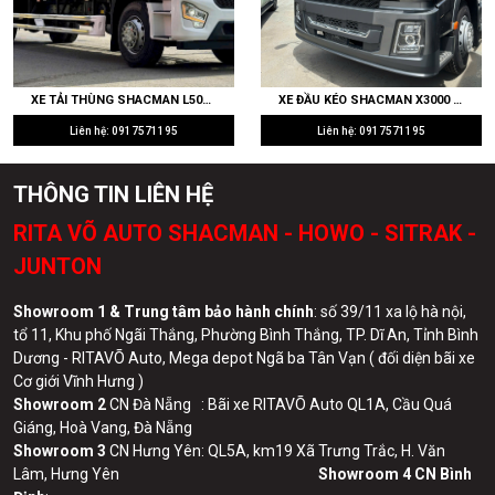
XE TẢI THÙNG SHACMAN L5000 GOLD 220HP CẦU LÁP 4.111 THÙNG DÀI 9M9
XE ĐẦU KÉO SHACMAN X3000 MÁY WEICHAI WP10.5H 460HP LÁP 2026 SIÊU TIẾT KIỆM DẦU GIÁ ƯU ĐÃI
Liên hệ: 0917571195
Liên hệ: 0917571195
THÔNG TIN LIÊN HỆ
RITA VÕ AUTO SHACMAN - HOWO - SITRAK -
JUNTON
Showroom 1 & Trung tâm bảo hành chính
: số 39/11 xa lộ hà nội,
tổ 11, Khu phố Ngãi Thắng, Phường Bình Thắng, TP. Dĩ An, Tỉnh Bình
Dương - RITAVÕ Auto, Mega depot Ngã ba Tân Vạn ( đối diện bãi xe
Cơ giới Vĩnh Hưng )
Showroom 2
CN Đà Nẵng : Bãi xe RITAVÕ Auto QL1A, Cầu Quá
Giáng, Hoà Vang, Đà Nẵng
Showroom 3
CN Hưng Yên: QL5A, km19 Xã Trưng Trắc, H. Văn
Lâm, Hưng Yên
Showroom 4 CN Bình