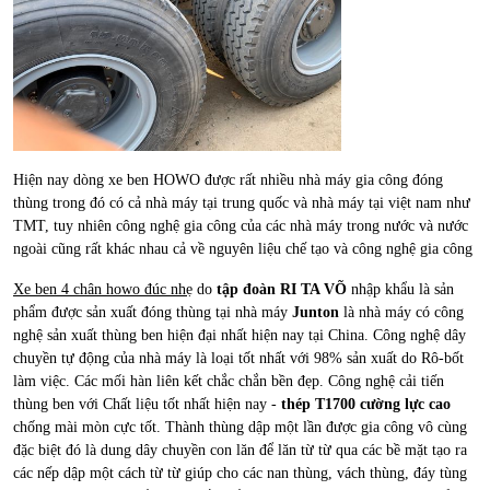
Hiện nay dòng xe ben HOWO được rất nhiều nhà máy gia công đóng
thùng trong đó có cả nhà máy tại trung quốc và nhà máy tại việt nam như
TMT, tuy nhiên công nghệ gia công của các nhà máy trong nước và nước
ngoài cũng rất khác nhau cả về nguyên liệu chế tạo và công nghệ gia công
Xe ben 4 chân howo đúc nhẹ
do
tập đoàn RI TA VÕ
nhập khẩu là sản
phẩm được sản xuất đóng thùng tại nhà máy
Junton
là nhà máy có công
nghệ sản xuất thùng ben hiện đại nhất hiện nay tại China. Công nghệ dây
chuyền tự động của nhà máy là loại tốt nhất với 98% sản xuất do Rô-bốt
làm việc. Các mối hàn liên kết chắc chắn bền đẹp. Công nghệ cải tiến
thùng ben với Chất liệu tốt nhất hiện nay -
thép T1700 cường lực cao
chống mài mòn cực tốt. Thành thùng dập một lần được gia công vô cùng
đặc biệt đó là dung dây chuyền con lăn để lăn từ từ qua các bề mặt tạo ra
các nếp dập một cách từ từ giúp cho các nan thùng, vách thùng, đáy tùng