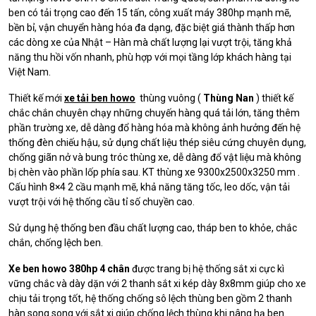
ben có tải trọng cao đến 15 tấn, công xuất máy 380hp mạnh mẽ,
bền bỉ, vận chuyển hàng hóa đa dạng, đặc biệt giá thành thấp hơn
các dòng xe của Nhật – Hàn mà chất lượng lại vượt trội, tăng khả
năng thu hồi vốn nhanh, phù hợp với mọi tầng lớp khách hàng tại
Việt Nam.
Thiết kế mới
xe tải ben howo
thùng vuông (
Thùng Nan
) thiết kế
chắc chắn chuyên chạy những chuyến hàng quá tải lớn, tăng thêm
phần trường xe, dễ dàng đổ hàng hóa mà không ảnh hưởng đến hệ
thống đèn chiếu hậu, sử dụng chất liệu thép siêu cứng chuyên dụng,
chống giãn nở và bung tróc thùng xe, dễ dàng đổ vật liệu mà không
bị chèn vào phần lốp phía sau. KT thùng xe 9300x2500x3250 mm .
Cấu hình 8×4 2 cầu mạnh mẽ, khả năng tăng tốc, leo dốc, vận tải
vượt trội với hệ thống cầu tỉ số chuyền cao.
Sử dụng hệ thống ben đầu chất lượng cao, tháp ben to khỏe, chắc
chắn, chống lệch ben.
Xe ben howo 380hp 4 chân
được trang bị hệ thống sắt xi cực kì
vững chắc và dày dặn với 2 thanh sắt xi kép dày 8x8mm giúp cho xe
chịu tải trọng tốt, hệ thống chống sô lệch thùng ben gồm 2 thanh
hàn song song với sắt xi giúp chống lệch thùng khi nâng hạ ben.