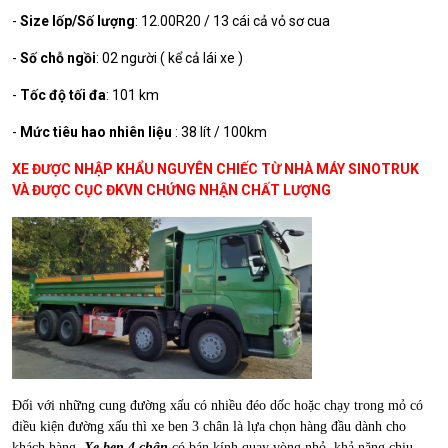
-
Size lốp/Số lượng
: 12.00R20 / 13 cái cả vỏ sơ cua
-
Số chỗ ngồi
: 02 người ( kể cả lái xe )
-
Tốc độ tối đa
: 101 km
-
Mức tiêu hao nhiên liệu
: 38 lít / 100km
XE ĐƯỢC NHẬP KHẨU NGUYÊN CHIẾC TỪ NHÀ MÁY SINOTRUK
VÀ ĐƯỢC CỤC ĐKVN CHỨNG NHẬN CHẤT LƯỢNG
Đối với những cung đường xấu có nhiều đéo dốc hoặc chạy trong mỏ có
điều kiện đường xấu thì xe ben 3 chân là lựa chọn hàng đầu dành cho
khách hàng.
Xe ben 4 chân
có bán kính quay vòng nhỏ, khả năng chịu