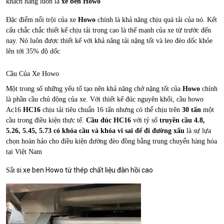
khách hàng luôn là
xe ben Howo
Đặc điểm nổi trội của xe
Howo
chính là khả năng chịu quá tải của nó. Kết
cấu chắc chắc thiết kế chịu tải trọng cao là thế mạnh của xe từ trước đến
nay. Nó luôn được thiết kế với khả năng tải nặng tốt và leo đèo dốc khỏe
lên tới 35% độ dốc
Cầu Của Xe Howo
Một trong số những yếu tố tạo nên khả năng chở nặng tốt của
Howo
chính
là phần cầu chủ động của xe. Với thiết kế đúc nguyên khối, cầu howo
Ac16
HC16
chịu tải tiêu chuẩn 16 tấn nhưng có thể chịu trên
30 tấn
một
cầu trong điều kiện thực tế.
Cầu đúc HC16
với tỷ số
truyền cầu 4.8,
5.26, 5.45, 5.73 có khóa cầu và khóa vi sai để đi đường xấu
là sự lựa
chọn hoàn hảo cho điều kiện đường đèo đồng bằng trung chuyển hàng hóa
tại Việt Nam
si xe ben Howo từ thép chất liệu đàn hồi cao
Sắt