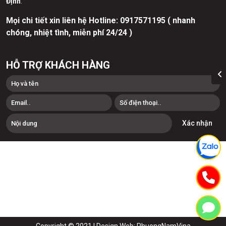
Định
:
Mọi chi tiết xin liên hệ Hotline:
0
917571195 ( nhanh
chóng, nhiệt tình, miễn phí 24/24 )
HỖ TRỢ KHÁCH HÀNG
Xác nhận
Copyright © 2021 |
Design Web: PhuongNamVina