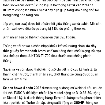
Cấu hình
xe ben howo 4 chân 380
bản full cấu hình cao khác hoàn
toàn so với các đối thủ cùng loại là hệ thống
sắt xi kép 2 thanh
8+8mm
chồng lên nhau, sắt xi dày dặn giúp tăng khả năng chở tải
trọng hàng hóa tăng cao.
Lốp phụ (sơ cua) được bố trí cân đối giữa thùng xe và cabin. Mỗi sản
phẩm xe howo đều được trang bị 1 lốp dự phòng theo xe.
Bình nhiên liệu có thể tích chứa lên đến 320 lít dầu.
Thùng xe tải howo 4 chân nhập khẩu, kết cấu vững chắc,
độ dày
thùng: Đáy 8mm thành 6mm
, chế tạo bằng thép chất lượng tốt, vật
liệu chế tạo thép JUNTON T1700 tiêu chuẩn cao chống phình
thùng…
Ngoài ra xe còn được thiết kế một số chi tiết nhỏ cực kỳ tinh tế: từ
thanh chắn trước, thanh chắn sau, chốt thùng xe cũng được quan
tâm và làm tỉ mỉ.
Xe ben howo 4 chân 2022
được trang bị động cơ Weichai tiêu chuẩn
khí thải EURO V tiết kiệm nhiên liệu Model động cơ D10.38-50, Động
cơ Diesel 4 kỳ, 6 xilanh thẳng hàng, làm mát bằng nước, phun nhiên
liệu trực tiếp, có Turbo tắn áp, công suất động cơ
380HP
. Động cơ