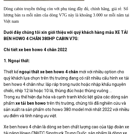
Dòng cabin truyền thống còn với phụ tùng đầy đủ, chính hãng, giá rẻ. Số
lượng bán ra mỗi năm của dòng V7G này là khoảng 3.000 xe mỗi năm tại
Việt nam
Dưới đây chúng tôi xin giới thiệu với quý khách hàng mẫu XE TẢI
BEN HOWO 4 CHÂN 380HP CABIN V7G:
Chi tiết xe ben howo 4 chân 2022
1. Ngoại thất:
Thiết kế
ngoại thất xe ben howo 4 chân
mới với nhiều option cho
quý khách lựa chọn trên thị trường đang có rất nhiều cấu hình xe tải
ben howo 4 chân như: lắp ráp trong nước hoặc nhập khẩu nguyên
chiếc, nhíp 12 lá hoặc 10 lá, thùng đúc hoặc thùng vuông …
Trong xu thế hiện đại hóa và cạnh tranh khốc liệt giữa các dòng sản
phẩm
xe tải ben howo
trên thị trường, chúng tôi đã nghiên cứu và
sản xuất ra sản phẩm oto howo 380 model mới nhất 2022 với nhiều
ưu điểm và tính năng ưu việt.
Xe ben howo 4 chân là dòng xe ben chất lượng cao của tập đoàn xe
tải nặng Howo CNHTC Sinotruck Trung Quốc, sản phẩm là dòng xe