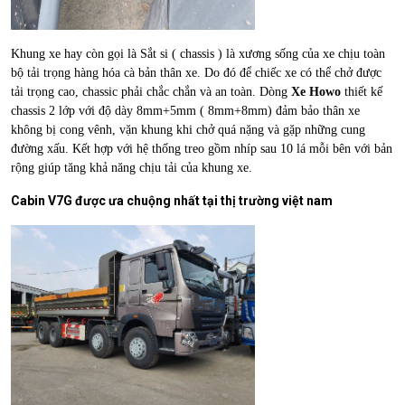
Khung xe hay còn gọi là Sắt si ( chassis ) là xương sống của xe chịu toàn
bộ tải trọng hàng hóa cà bản thân xe. Do đó để chiếc xe có thể chở được
tải trọng cao, chassic phải chắc chắn và an toàn. Dòng
Xe Howo
thiết kế
chassis 2 lớp với độ dày 8mm+5mm ( 8mm+8mm) đảm bảo thân xe
không bị cong vênh, vặn khung khi chở quá nặng và gặp những cung
đường xấu. Kết hợp với hệ thống treo gồm nhíp sau 10 lá mỗi bên với bản
rộng giúp tăng khả năng chịu tải của khung xe.
Cabin V7G được ưa chuộng nhất tại thị trường việt nam