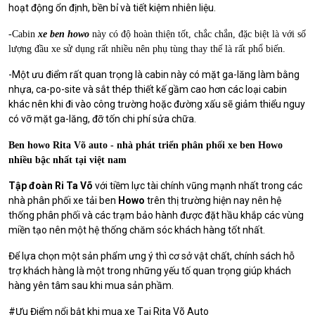
hoạt động ổn định, bền bỉ và tiết kiệm nhiên liệu.
-Cabin
xe ben howo
này có độ hoàn thiện tốt, chắc chắn, đặc biệt là với số
lượng đầu xe sử dụng rất nhiều nên phụ tùng thay thế là rất phổ biến.
-Một ưu điểm rất quan trọng là cabin này có mặt ga-lăng làm bằng
nhựa, ca-po-site và sắt thép thiết kế gầm cao hơn các loại cabin
khác nên khi đi vào công trường hoặc đường xấu sẽ giảm thiểu nguy
có vỡ mặt ga-lăng, đỡ tốn chi phí sửa chữa.
Ben howo Rita Võ auto - nhà phát triển phân phối xe ben Howo
nhiều bậc nhất tại việt nam
Tập đoàn Ri Ta Võ
với tiềm lực tài chính vũng mạnh nhất trong các
nhà phân phối xe tải ben
Howo
trên thị trường hiện nay nên hệ
thống phân phối và các trạm bảo hành được đặt hầu khắp các vùng
miền tạo nên một hệ thống chăm sóc khách hàng tốt nhất.
Để lựa chọn một sản phẩm ưng ý thì cơ sở vật chất, chính sách hỗ
trợ khách hàng là một trong những yếu tố quan trọng giúp khách
hàng yên tâm sau khi mua sản phầm.
#Ưu Điểm nổi bật khi mua xe Tại Rita Võ Auto