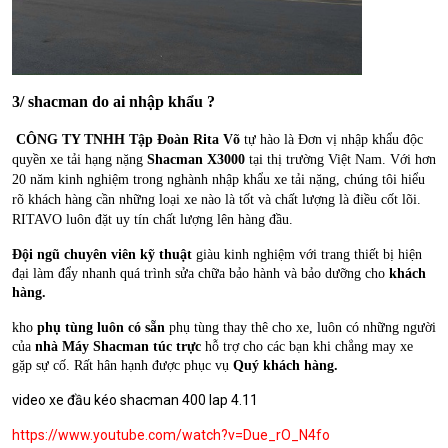
3/ shacman do ai nhập khẩu ?
CÔNG TY TNHH Tập Đoàn Rita Võ
 tự hào là Đơn vị nhập khẩu độc 
quyền xe tải hạng nặng 
Shacman X3000
 tại thị trường Việt Nam. Với hơn 
20 năm kinh nghiệm trong nghành nhập khẩu xe tải nặng, chúng tôi hiểu 
rõ khách hàng cần những loại xe nào là tốt và chất lượng là điều cốt lõi. 
RITAVO luôn đặt uy tín chất lượng lên hàng đầu. 
Đội ngũ chuyên viên kỹ thuật 
giàu kinh nghiệm với trang thiết bị hiện 
đại làm đẩy nhanh quá trình sửa chữa bảo hành và bảo dưỡng cho 
khách 
hàng. 
kho
 phụ tùng luôn có sẵn 
phụ tùng thay thê cho xe, luôn có những người 
của
 nhà Máy Shacman túc trực
 hỗ trợ cho các bạn khi chẳng may xe 
gặp sự cố. Rất hân hạnh được phục vụ 
Quý khách hàng.
video xe đầu kéo shacman 400 lap 4.11
https://www.youtube.com/watch?v=Due_rO_N4fo