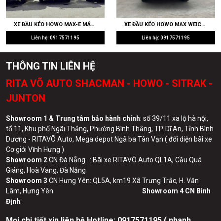
XE ĐẦU KÉO HOWO MAX-E MÁY WEICHAI 400HP CẦU LÁP 4.111 SIÊU TIẾT KIỆM NHIÊN LIỆU CHẠY CONT CẢNG
XE ĐẦU KÉO HOWO MAX WEICHAI 430HP WP10.5H CẦU LÁP 4.111 RITAVO AUTO NHẬP KHẨU GIÁ TỐT
Liên hệ: 0917571195
Liên hệ: 0917571195
THÔNG TIN LIÊN HỆ
RITA VÕ AUTO SHACMAN - HOWO - SITRAK -
JUNTON
Showroom 1 & Trung tâm bảo hành chính
: số 39/11 xa lộ hà nội,
tổ 11, Khu phố Ngãi Thắng, Phường Bình Thắng, TP. Dĩ An, Tỉnh Bình
Dương - RITAVÕ Auto, Mega depot Ngã ba Tân Vạn ( đối diện bãi xe
Cơ giới Vĩnh Hưng )
Showroom 2
CN Đà Nẵng : Bãi xe RITAVÕ Auto QL1A, Cầu Quá
Giáng, Hoà Vang, Đà Nẵng
Showroom 3
CN Hưng Yên: QL5A, km19 Xã Trưng Trắc, H. Văn
Lâm, Hưng Yên
Showroom 4 CN Bình
Định
:
Mọi chi tiết xin liên hệ Hotline:
0
917571195 ( nhanh