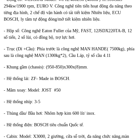
294kw/1900 rpm, EURO V. Công nghệ tiên tiến hoạt động đa năng theo
từng địa hình, 2 chế độ vận hành có tải tiết kiệm Nhiên liệu, ECU
BOSCH, ly tâm tự động đóng/mở tiết kiệm nhiên liệu.
- Hộp số: Công nghệ Eaton Fuller của Mỹ, FAST, 12JSDX220TA-B, 12
số tiến, 2 số lùi, có đồng bộ, trợ lực hơi.
- Trục (Dí +Cầu): Phía trước là công nghệ MAN HANDE( 7500kg), phía
sau là công nghệ MAN (1300kg*2), Cầu Láp, tỷ số cầu 4.11
- Khung gầm (chassis): (950-850)x300x(8)mm.
- Hệ thống lái: ZF- Made in BOSCH.
- Mâm xoay: Model: JOST #50
- Hệ thống nhíp: 3-5
- Thùng dầu/ Bầu hơi: Nhôm hợp kim 600 lít/ inox.
- Hệ thống điện: BOSCH tiêu chuẩn Quốc tế.
- Cabin: Model: X3000, 2 giường, cửa sổ trời, đa năng chức năng,màn