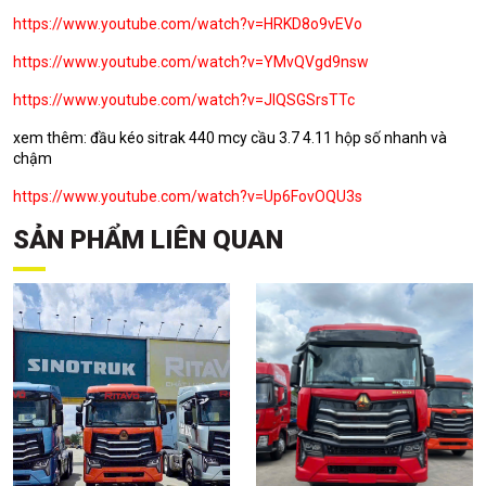
https://www.youtube.com/watch?v=HRKD8o9vEVo
https://www.youtube.com/watch?v=YMvQVgd9nsw
https://www.youtube.com/watch?v=JIQSGSrsTTc
xem thêm: đầu kéo sitrak 440 mcy cầu 3.7 4.11 hộp số nhanh và
chậm
https://www.youtube.com/watch?v=Up6FovOQU3s
SẢN PHẨM LIÊN QUAN