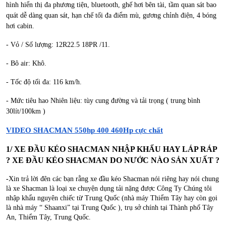
hình hiển thị đa phương tiện, bluetooth, ghế hơi bên tài, tầm quan sát bao
quát dễ dàng quan sát, hạn chế tối đa điểm mù, gương chỉnh điện, 4 bóng
hơi cabin.
- Vỏ / Số lượng: 12R22.5 18PR /11.
- Bô air: Khô.
- Tốc độ tối đa: 116 km/h.
- Mức tiêu hao Nhiên liệu: tùy cung đường và tải trọng ( trung bình
30lít/100km )
VIDEO SHACMAN 550hp 400 460Hp cực chất
1/ XE ĐẦU KÉO SHACMAN NHẬP KHẨU HAY LÁP RÁP 
? XE ĐẦU KÉO SHACMAN DO NƯỚC NÀO SẢN XUẤT ?
-
Xin trả lời đên các bạn rằng xe đầu kéo Shacman nói riêng hay nói chung 
là xe Shacman là loại xe chuyện dụng tải nặng được Công Ty Chúng tôi 
nhập khẩu nguyên chiếc từ Trung Quốc (nhà máy Thiểm Tây hay còn gọi 
là nhà máy “ Shaanxi” tại Trung Quốc ), trụ sở chính tại Thành phố Tây 
An, Thiểm Tây, Trung Quốc. 